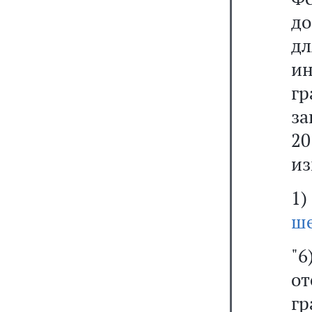
до
дл
и
г
за
2
из
1
ш
"
о
гр