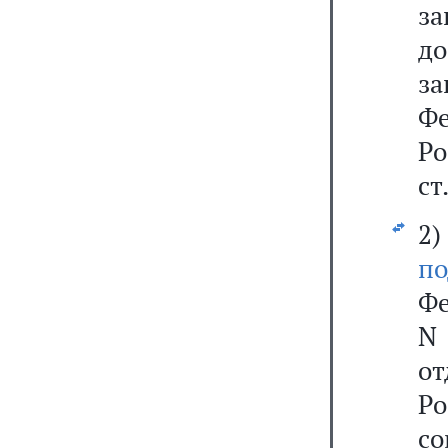
з
д
з
Фе
Р
ст
2
п
Фе
N
о
Р
с