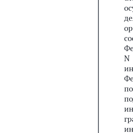
о
д
ор
с
Фе
N
и
Фе
п
п
ин
гр
и