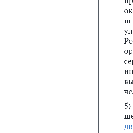
п
о
п
у
Р
ор
с
ин
в
че
5)
ше
дв