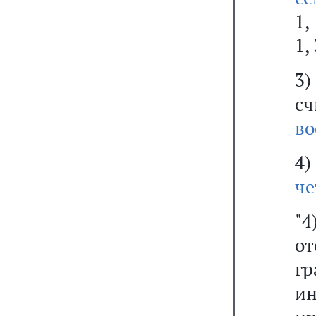
1,
1, 
3)
с
во
4
че
"
о
гр
и