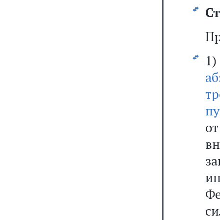
Ст
Пр
1
аб
тр
пу
о
в
з
и
Фе
си