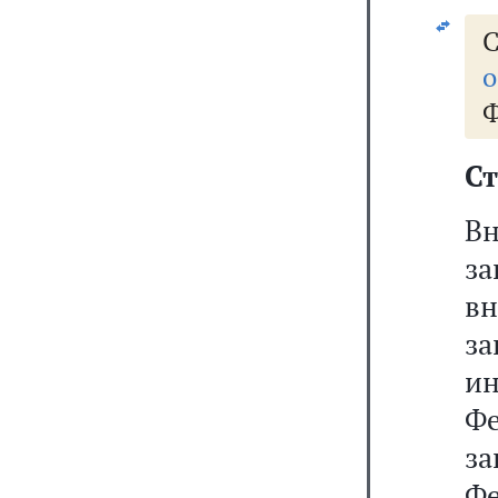
о
Ф
Ст
В
за
в
з
и
Ф
з
Ф