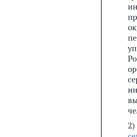
и
п
о
п
у
Р
ор
с
ин
в
че
2)
с