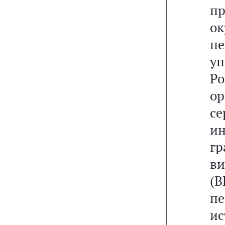
п
о
п
у
Р
ор
с
ин
гр
в
(
п
ис