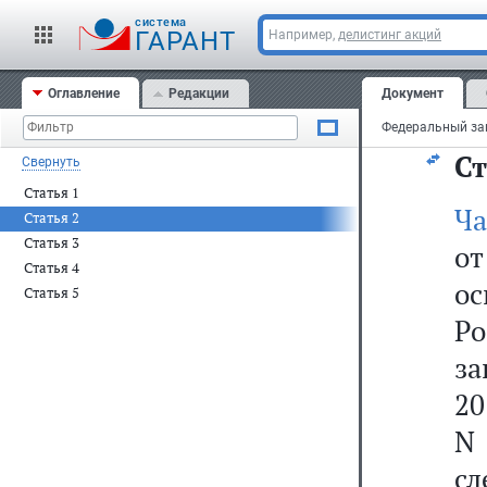
15
cистема
ГАРАНТ
Например,
делистинг акций
6
Оглавление
Редакции
Документ
пр
Ст
Свернуть
Статья 1
Ча
Статья 2
Статья 3
от
Статья 4
о
Статья 5
Р
за
20
N 
сл