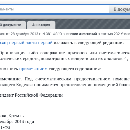
сти в
статью 232
Уголовного кодекса Российской Федерации (С
, N 25, ст. 2954; 2009, N 52, ст. 6453; 2010, N 49, ст. 6412; 2012,
В докум
ламенты
аименование
изложить в следующей редакции:
О документе
Аннотация
тья 232.
Организация либо содержание притонов или си
ребления наркотических средств, психотропных веществ и
он от 28 декабря 2013 г. N 381-ФЗ "О внесении изменений в статью 232 Угол
бзац первый части первой
изложить в следующей редакции:
 Организация либо содержание притонов или систематичес
отических средств, психотропных веществ или их аналогов -";
дополнить
примечанием
следующего содержания:
имечание.
Под систематическим предоставлением помещен
тоящего Кодекса понимается предоставление помещений более 
зидент Российской Федерации
ква, Кремль
екабря 2013 года
81-ФЗ