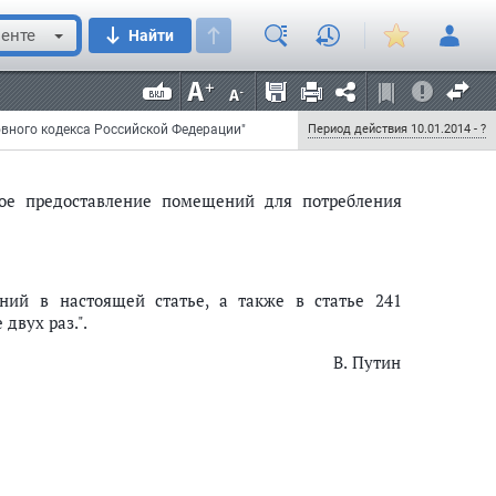
обрание законодательства Российской Федерации,
 N 24, ст. 3071) следующие изменения:
енте
Найти
стематическое предоставление помещений для
ли их аналогов";
овного кодекса Российской Федерации"
Период действия 10.01.2014 - ?
кое предоставление помещений для потребления
ий в настоящей статье, а также в статье 241
двух раз.".
В. Путин