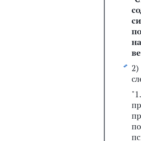
с
с
п
на
ве
2
сл
"
п
п
п
пс