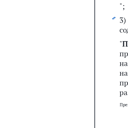
";
3
со
"
П
п
на
н
пр
раз
Пре