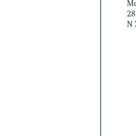
Мо
28
N 