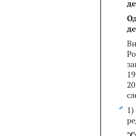
де
О
де
В
Р
за
19
20
сл
1
ре
"
С