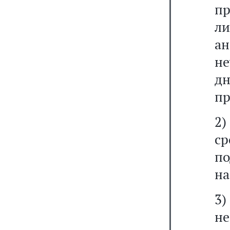
п
л
а
не
д
пр
2)
ср
п
на
3
н