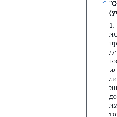
"С
(у
1.
и
п
де
го
ил
ли
и
до
и
то