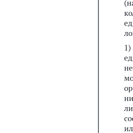
(
ко
е
ло
1)
ед
не
м
ор
н
л
со
и