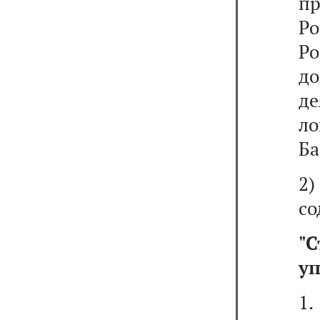
п
Р
Ро
до
де
л
Ба
2
со
"С
уп
1