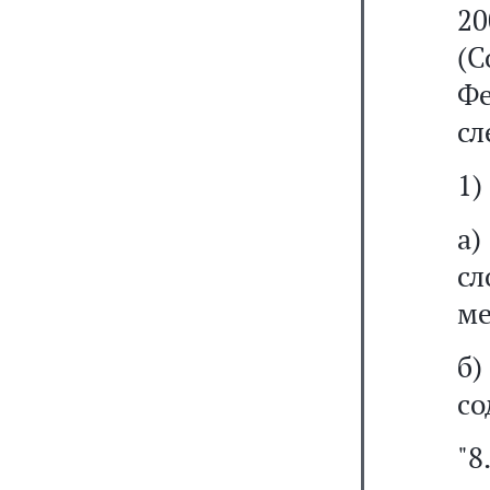
2
(С
Ф
сл
1)
а)
сл
ме
б
со
"