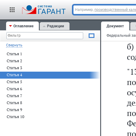
з
cистема
к
ГАРАНТ
Например,
производственный кале
со
Оглавление
Редакции
Документ
по
б
Свернуть
Статья 1
со
Статья 2
Статья 3
"1
Статья 4
п
Статья 5
Статья 6
о
Статья 7
д
Статья 8
Статья 9
по
Статья 10
Ф
по