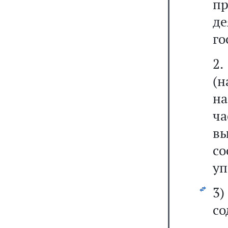
п
де
го
2.
(
на
ча
в
с
уп
3
со