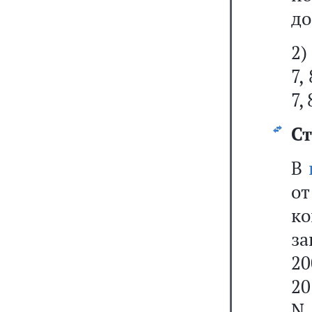
до
2)
7,
7, 
Ст
В
от
к
за
20
20
N 