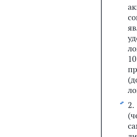
ак
с
я
у
ло
1
п
(д
ло
2.
(
са
ли