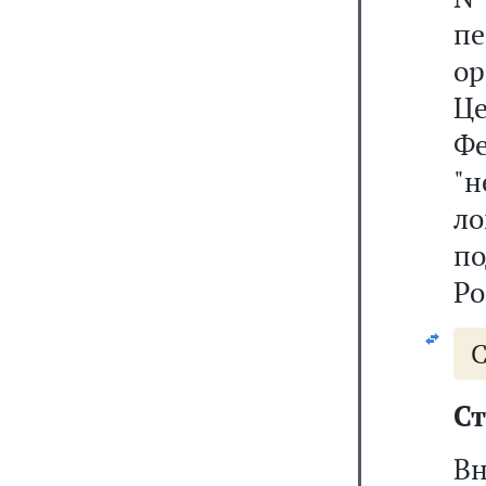
п
о
Ц
Фе
"н
л
п
Ро
С
Ст
В