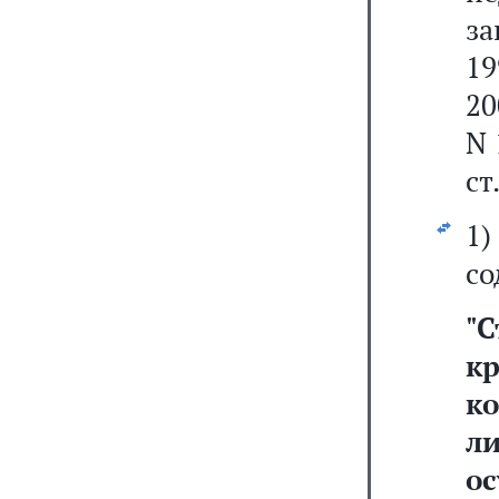
за
19
20
N 
ст
1
со
"
С
кр
к
л