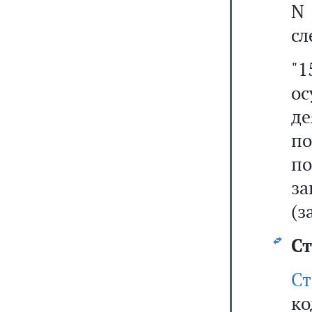
N 
сл
"
о
д
по
п
з
(з
Ст
Ст
к