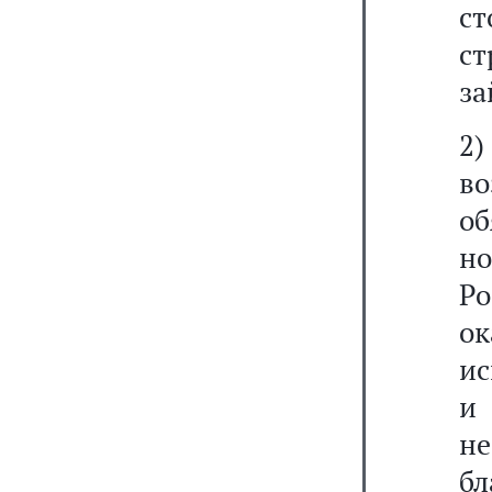
ст
ст
за
2
в
о
н
Ро
ок
ис
и 
не
бл