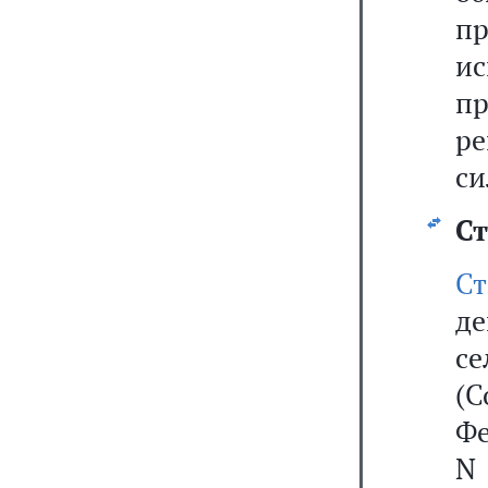
п
и
пр
ре
си
Ст
Ст
д
с
(С
Фе
N 