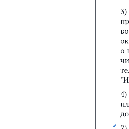
3)
п
в
ок
о 
ч
т
"И
4
п
до
2