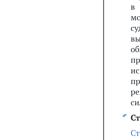
в 
мо
су
вы
о
п
и
пр
ре
си
Ст
Ст