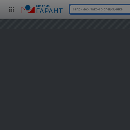
cистема
ГАРАНТ
Например,
закон о спецоценке