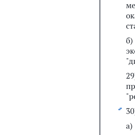
ме
о
ст
б
э
"д
29
п
"р
30
а