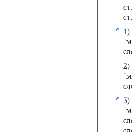
ст
ст
1
"м
сл
2
"
сл
3
"
с
сл