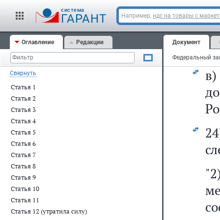
cистема
б
ГАРАНТ
Например,
ндс на товары с марке
д
Оглавление
Редакции
Документ
Ро
в
Свернуть
Статья 1
д
Статья 2
Ро
Статья 3
Статья 4
2
Статья 5
Статья 6
сл
Статья 7
Статья 8
"
Статья 9
м
Статья 10
Статья 11
с
Статья 12 (утратила силу)