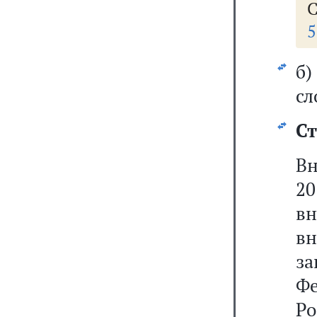
С
5
б)
сл
Ст
Вн
20
вн
в
з
Фе
Р