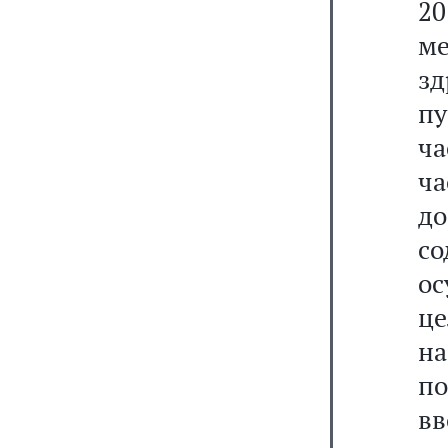
20
м
зд
пу
ч
ч
д
с
ос
це
на
п
в