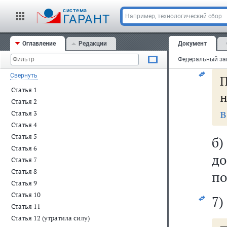
cистема
а)
ГАРАНТ
Например,
технологический сбор
ф
Оглавление
Редакции
Документ
ст
Свернуть
Статья 1
н
Статья 2
в
Статья 3
Статья 4
Статья 5
б
Статья 6
до
Статья 7
Статья 8
по
Статья 9
Статья 10
7)
Статья 11
Статья 12 (утратила силу)