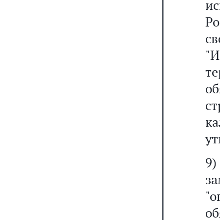
и
Р
с
"
т
о
с
к
ут
9
за
"
о