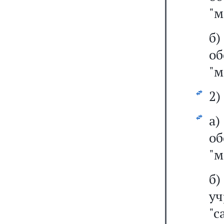
"м
б)
о
"м
2)
а
о
"м
б)
у
"с