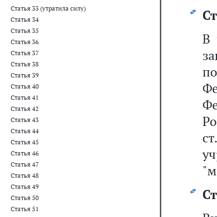
Статья 33 (утратила силу)
Ст
Статья 34
Статья 35
В
Статья 36
за
Статья 37
Статья 38
п
Статья 39
Ф
Статья 40
Статья 41
Фе
Статья 42
Р
Статья 43
Статья 44
с
Статья 45
у
Статья 46
Статья 47
"м
Статья 48
Статья 49
Ст
Статья 50
Статья 51