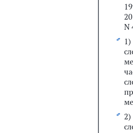
19
20
N 
1
с
м
ч
с
п
ме
2)
сл