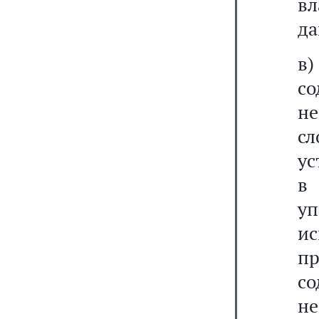
вл
да
в
с
н
сл
ус
в 
уп
и
п
с
не