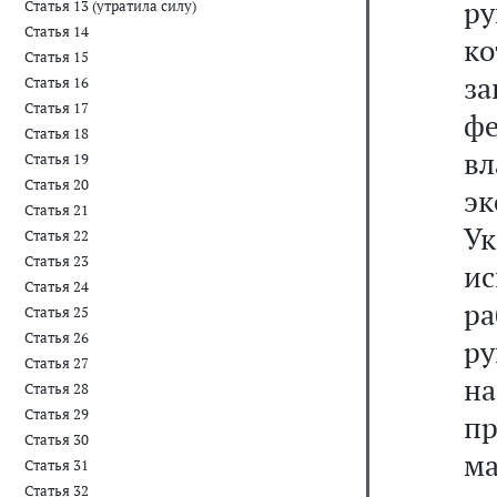
ру
Статья 13 (утратила силу)
Статья 14
ко
Статья 15
з
Статья 16
Статья 17
ф
Статья 18
вл
Статья 19
Статья 20
эк
Статья 21
У
Статья 22
Статья 23
ис
Статья 24
ра
Статья 25
Статья 26
ру
Статья 27
н
Статья 28
Статья 29
п
Статья 30
ма
Статья 31
Статья 32