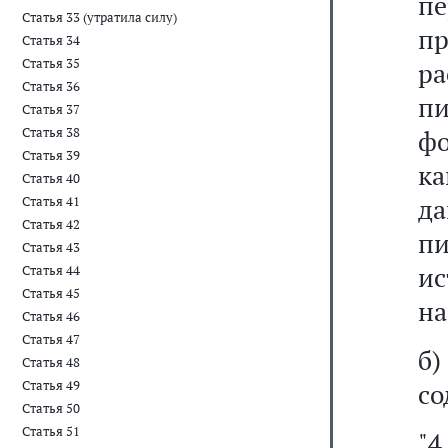
п
Статья 33 (утратила силу)
п
Статья 34
Статья 35
ра
Статья 36
п
Статья 37
Статья 38
ф
Статья 39
ка
Статья 40
д
Статья 41
Статья 42
п
Статья 43
и
Статья 44
Статья 45
на
Статья 46
Статья 47
б
Статья 48
Статья 49
со
Статья 50
Статья 51
"4