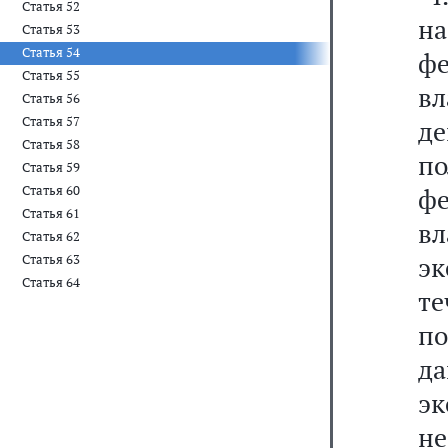
Статья 52
н
Статья 53
Статья 54
ф
Статья 55
в
Статья 56
Статья 57
д
Статья 58
п
Статья 59
Статья 60
ф
Статья 61
вл
Статья 62
эк
Статья 63
Статья 64
т
п
да
э
не