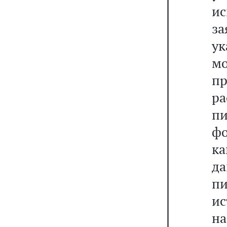
и
з
у
м
п
ра
п
ф
ка
д
п
и
на