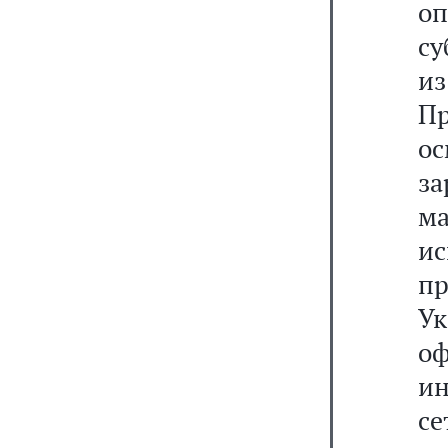
о
су
и
Пр
о
за
ма
и
п
Ук
о
и
се