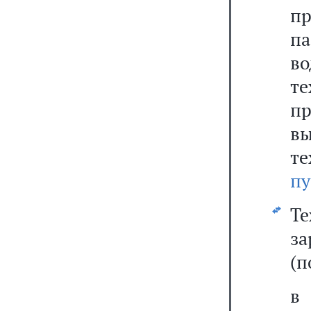
п
па
во
т
пр
вы
те
пу
Т
за
(п
в 