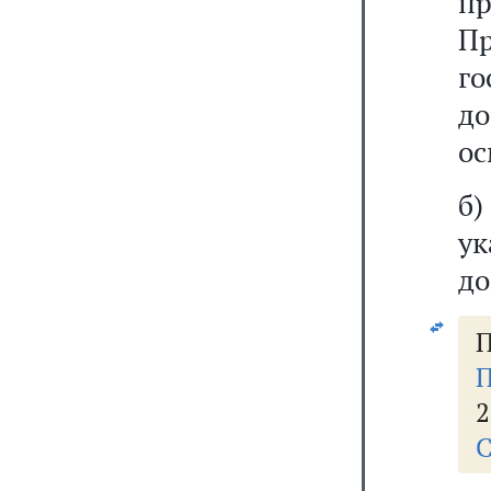
п
Пр
г
до
ос
б)
у
до
П
П
2
С