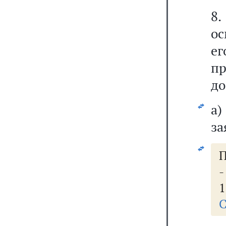
8
о
ег
п
до
а)
за
П
1
С