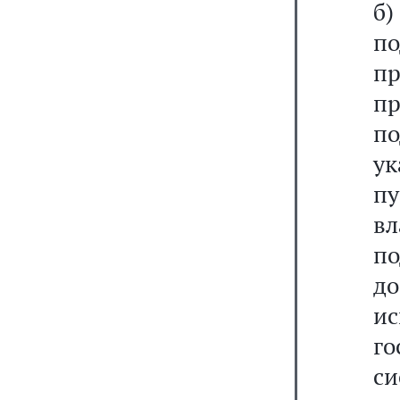
б
п
пр
пр
по
у
п
в
п
д
и
г