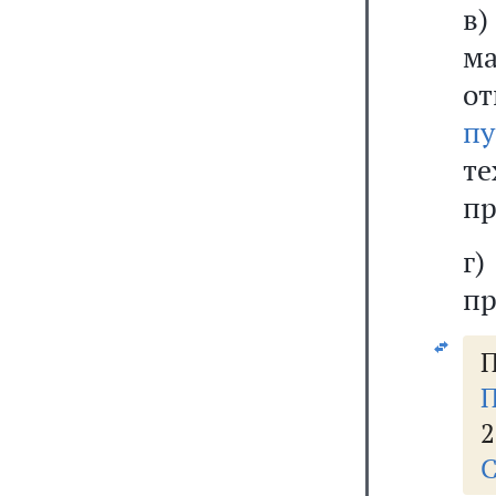
в
м
о
п
те
пр
г
пр
П
П
2
С