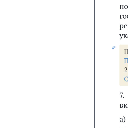
п
г
ре
ук
П
П
2
С
7
вк
а