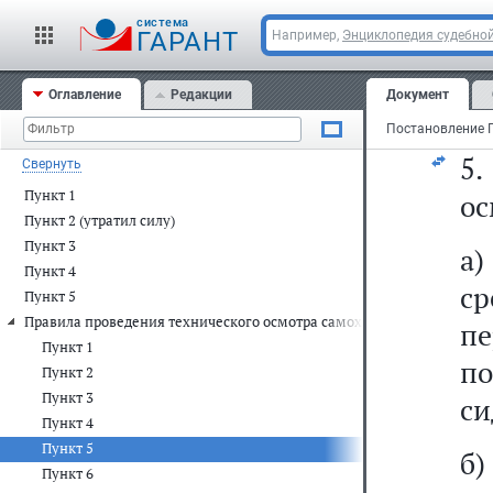
п
cистема
м
ГАРАНТ
Например,
Энциклопедия судебной
п
Оглавление
Редакции
Документ
бе
5
Свернуть
Пункт 1
ос
Пункт 2 (утратил силу)
Пункт 3
а
Пункт 4
с
Пункт 5
Правила проведения технического осмотра самоходных машин и дру
п
Пункт 1
п
Пункт 2
Пункт 3
си
Пункт 4
Пункт 5
б)
Пункт 6