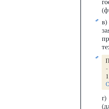
го
(ф
в
з
п
те
П
1
С
г)
(