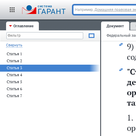
м
cистема
и
ГАРАНТ
Например,
Домашняя правовая э
о
Оглавление
Документ
де
9
Свернуть
Статья 1
со
Статья 2
Статья 3
"
С
Статья 4
д
Статья 5
Статья 6
ор
Статья 7
та
1
ор