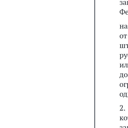
з
Фе
на
о
шт
ру
ил
д
о
од
2.
к
з