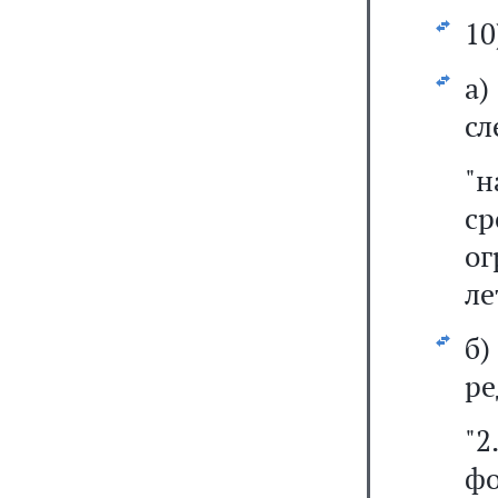
10
а
сл
"
с
ог
ле
б
ре
"
ф