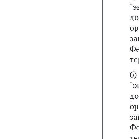
"
д
ор
з
Ф
те
б
"
д
ор
з
Ф
те