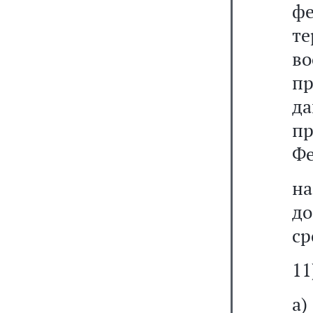
фе
те
в
п
д
пр
Фе
на
до
ср
11
а