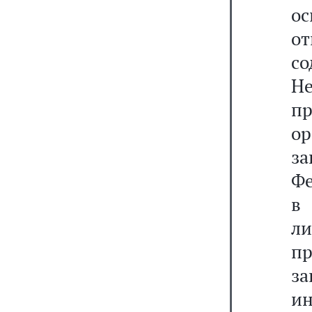
о
от
со
Н
п
ор
з
Фе
в
л
п
за
ин