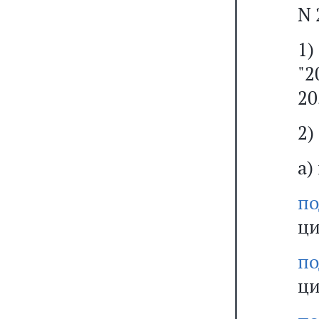
N 
1
"2
20
2)
а)
по
ци
по
ци