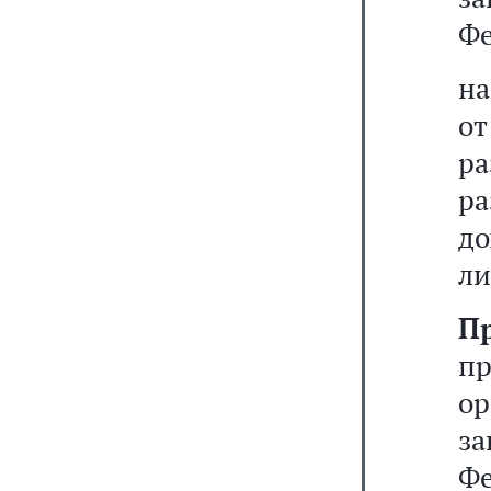
Фе
на
о
ра
р
до
ли
П
пр
ор
з
Фе