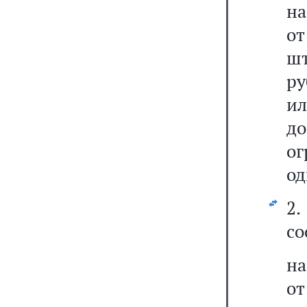
на
о
шт
ру
ил
д
о
од
2
со
на
о