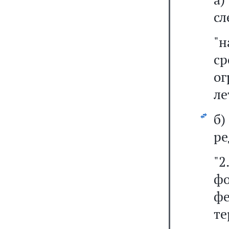
сл
"
с
ог
ле
б
ре
"
ф
фе
те