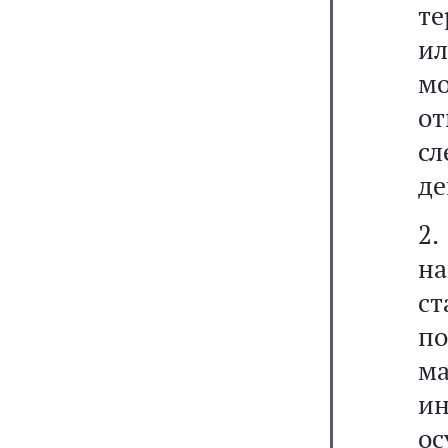
те
и
мо
о
сл
де
2
н
с
п
м
и
о