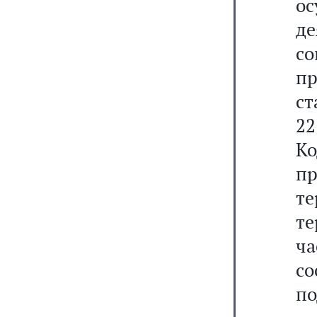
о
де
с
п
ст
22
Ко
п
те
т
ч
с
по