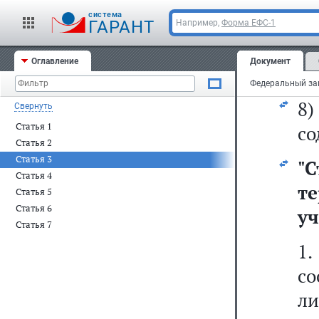
т
cистема
пр
ГАРАНТ
Например,
Форма ЕФС-1
с
Оглавление
Документ
пр
8
Свернуть
Статья 1
со
Статья 2
Статья 3
"
С
Статья 4
т
Статья 5
Статья 6
уч
Статья 7
1
со
ли