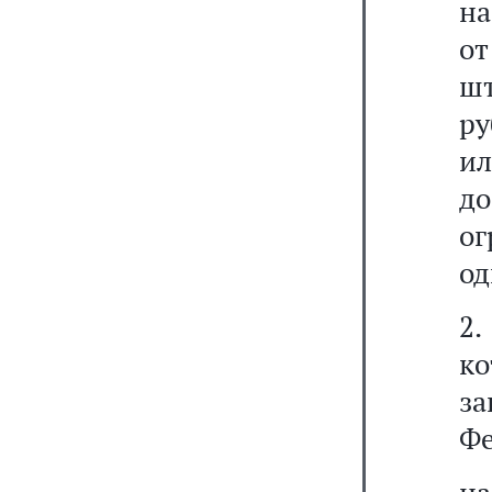
на
о
шт
ру
ил
д
о
од
2.
к
з
Фе