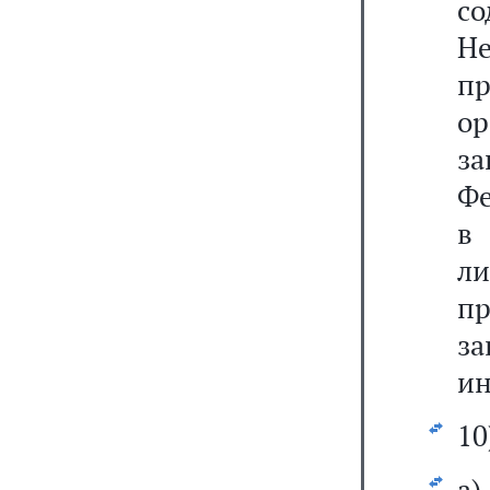
со
Н
п
ор
з
Фе
в
л
п
за
ин
10
а