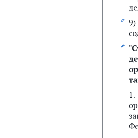
де
9
со
"
С
д
ор
та
1
ор
з
Фе