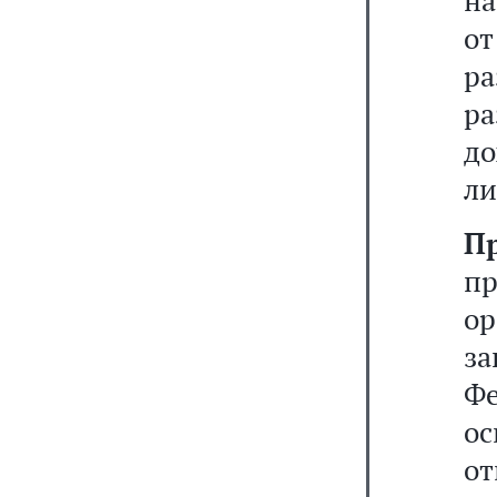
на
о
ра
р
до
ли
П
пр
ор
з
Фе
о
от