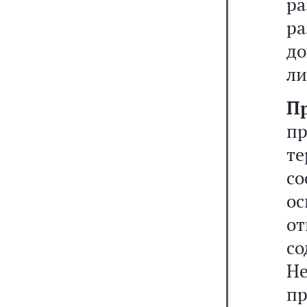
ра
р
до
ли
П
п
т
с
о
от
со
Н
п