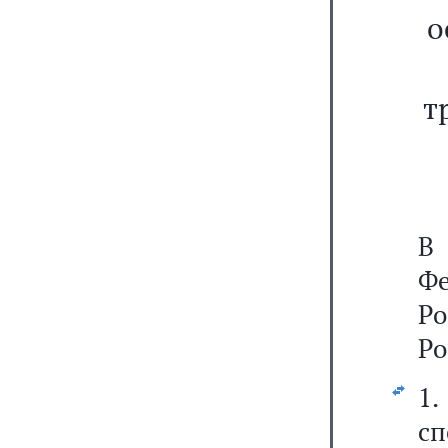
о
т
В
Фе
Ро
Ро
1
с