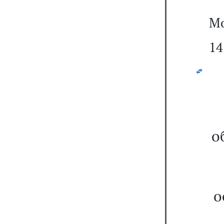
Мо
14
о
о