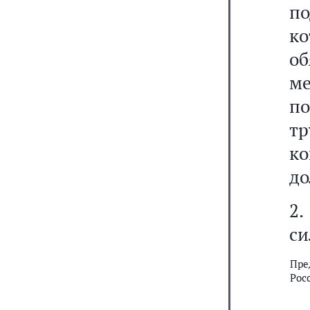
по
к
о
ме
по
т
к
до
2.
си
Пре
Рос