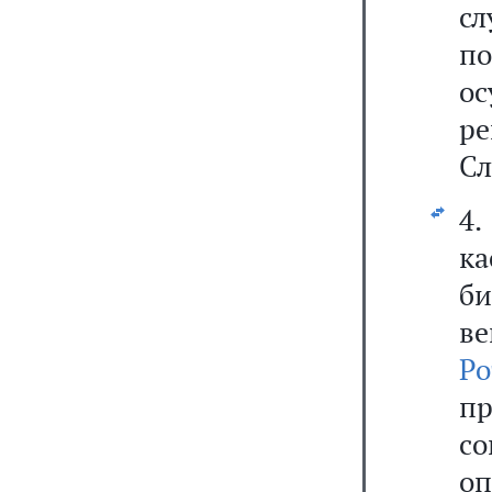
сл
по
о
ре
Сл
4
к
б
в
Ро
п
с
о