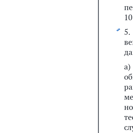
пе
10
5.
ве
да
а)
об
р
м
н
те
сл