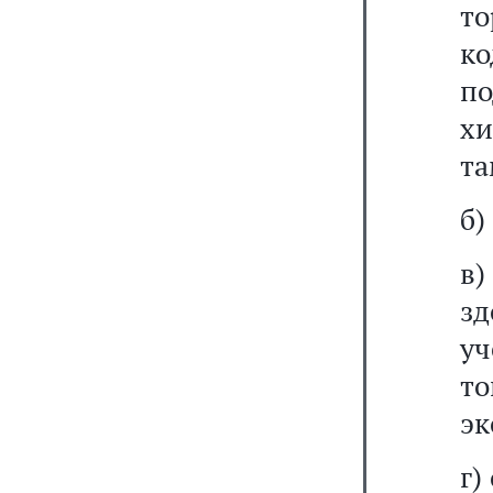
то
к
по
х
та
б)
в
зд
у
т
эк
г)