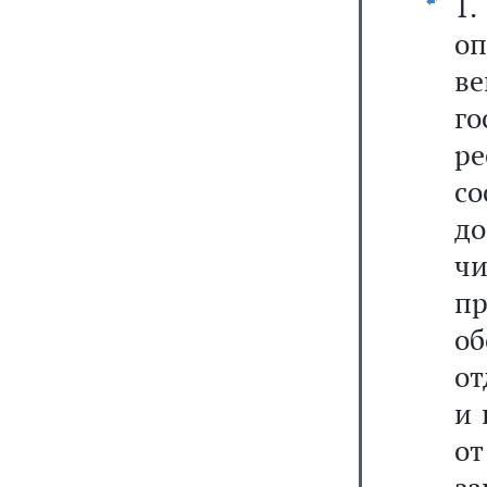
1.
о
в
г
ре
с
до
ч
п
о
от
и 
от