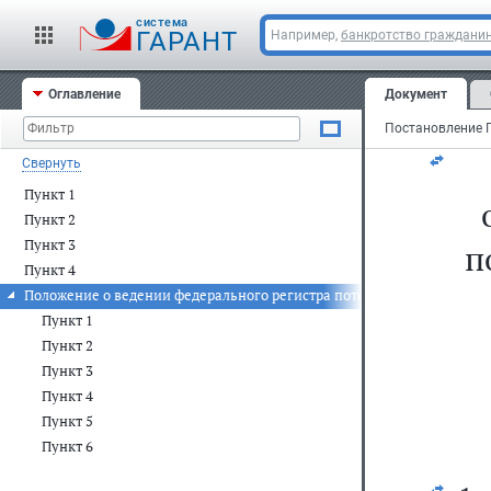
cистема
ГАРАНТ
Например,
банкротство граждани
Мо
Оглавление
Документ
20
Свернуть
Пункт 1
Пункт 2
Пункт 3
п
Пункт 4
Положение о ведении федерального регистра потенциально опасных
Пункт 1
Пункт 2
Пункт 3
Пункт 4
Пункт 5
Пункт 6