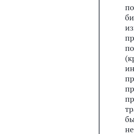
п
б
и
п
по
(
ин
п
пр
п
тр
б
н