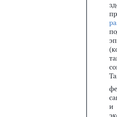
з
п
ра
п
э
(
т
со
Та
ф
са
и
эк