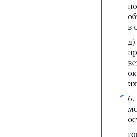
н
об
в 
д)
пр
в
ок
их
6.
м
ос
г