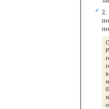
за
2.
п
по
г
в
б
н