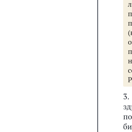
л
п
о
п
н
Р
3.
зд
п
б