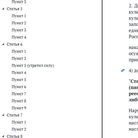
Пункт 3
2. 
Статья 5
кул
Пункт 1
кул
Пункт 2
зап
еди
Пункт 3
Рос
Пункт 4
Статья 6
нак
Пункт 1
осу
Пункт 2
при
Пункт 3 (утратил силу)
4) 
Пункт 4
Пункт 5
"
Ста
Пункт 6
(па
рее
Пункт 7
либ
Пункт 8
Пункт 9
Нар
Статья 7
кул
Пункт 1
нас
нас
Пункт 2
Статья 8