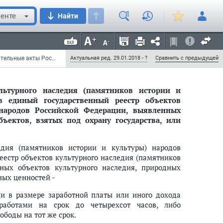
в в настоящей статье признается их стоимость,
енте
Найти
 признается их стоимость, превышающая сто тысяч
Федеральный закон от 23 июля 2013 г. N 245-ФЗ "О внесении изменений в отдельные законодательные акты Российской Федерации в части пресечения незаконной деятельности в области археологии" (с изменениями и дополнениями)
Актуальная ред. 29.01.2018 - ?
Сравнить с предыдущей
ьтурного наследия (памятников истории и
в единый государственный реестр объектов
 народов Российской Федерации, выявленных
ъектов, взятых под охрану государства, или
едия (памятников истории и культуры) народов
естр объектов культурного наследия (памятников
ных объектов культурного наследия, природных
ных ценностей -
и в размере заработной платы или иного дохода
работами на срок до четырехсот часов, либо
ободы на тот же срок.