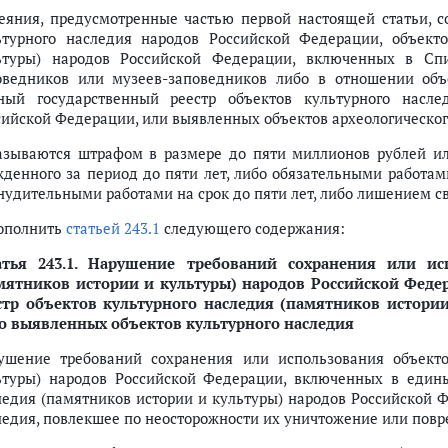
Деяния, предусмотренные частью первой настоящей статьи, 
ьтурного наследия народов Российской Федерации, объект
ьтуры) народов Российской Федерации, включенных в Спи
оведников или музеев-заповедников либо в отношении объ
ный государственный реестр объектов культурного насле
сийской Федерации, или выявленных объектов археологического
азываются штрафом в размере до пяти миллионов рублей ил
жденного за период до пяти лет, либо обязательными работам
нудительными работами на срок до пяти лет, либо лишением сво
дополнить
статьей 243.1
следующего содержания:
тья 243.1.
Нарушение требований сохранения или исп
мятников истории и культуры) народов Российской Феде
стр объектов культурного наследия (памятников истори
о выявленных объектов культурного наследия
ушение требований сохранения или использования объекто
ьтуры) народов Российской Федерации, включенных в едины
ледия (памятников истории и культуры) народов Российской 
ледия, повлекшее по неосторожности их уничтожение или повр