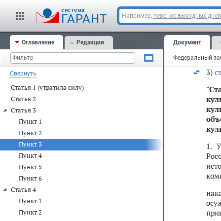
"2.
пре
cистема
ГАРАНТ
Например,
перенос выходных дней
б) 
Оглавление
Редакции
Документ
"4.
рубл
3)
с
Свернуть
Статья 1 (утратила силу)
"
Ст
кул
Статья 2
кул
Статья 3
объ
Пункт 1
кул
Пункт 2
Пункт 3
1. 
Рос
Пункт 4
ист
Пункт 5
комп
Пункт 6
Статья 4
нак
Пункт 1
осу
при
Пункт 2