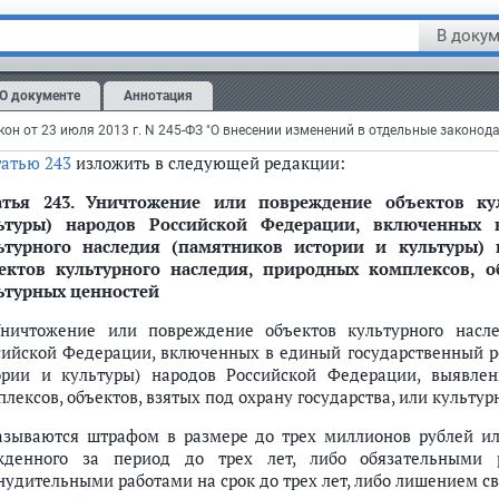
 Крупным размером стратегически важных товаров и ресурсо
вышающая один миллион рублей.";
В докум
дополнить
пунктом 4
следующего содержания:
О документе
Аннотация
 Крупным размером культурных ценностей в настоящей статье
ей.";
татью 243
изложить в следующей редакции:
атья 243.
Уничтожение или повреждение объектов кул
ьтуры) народов Российской Федерации, включенных 
ьтурного наследия (памятников истории и культуры)
ектов культурного наследия, природных комплексов, об
ьтурных ценностей
Уничтожение или повреждение объектов культурного насл
сийской Федерации, включенных в единый государственный ре
ории и культуры) народов Российской Федерации, выявлен
лексов, объектов, взятых под охрану государства, или культур
азываются штрафом в размере до трех миллионов рублей ил
жденного за период до трех лет, либо обязательными 
нудительными работами на срок до трех лет, либо лишением св