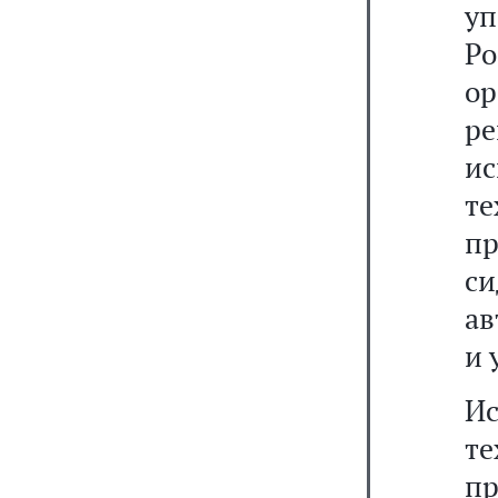
у
Р
ор
р
и
т
пр
си
ав
и 
И
т
пр