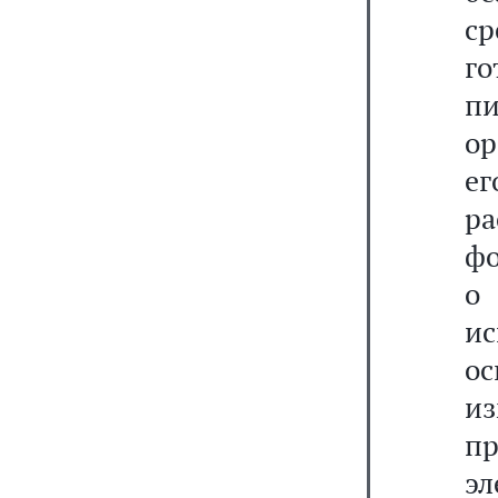
ср
г
п
ор
ег
ра
фо
о
ис
ос
и
п
э