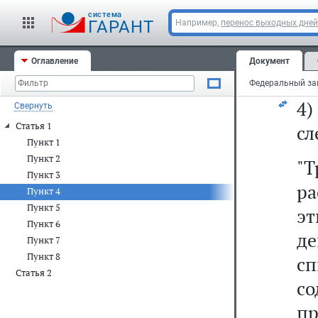
со
cистема
пр
ГАРАНТ
Например,
перенос выходных дней
ук
Оглавление
Документ
18
4
Свернуть
Статья 1
сл
Пункт 1
Пункт 2
"
Пункт 3
р
Пункт 4
Пункт 5
э
Пункт 6
д
Пункт 7
Пункт 8
с
Статья 2
со
пр