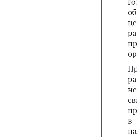
г
об
ц
р
п
ор
П
р
н
с
пр
в
н