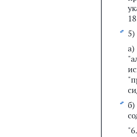
ук
18
5)
а
"
и
"п
си
б
со
"