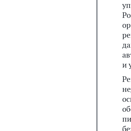
у
Р
ор
ре
д
ав
и 
Р
н
о
об
пи
б