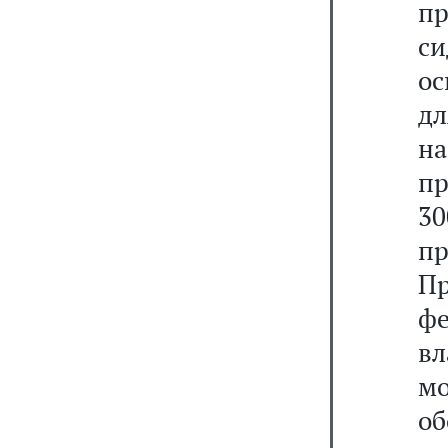
пр
с
ос
д
н
пр
3
п
Пр
ф
в
м
об