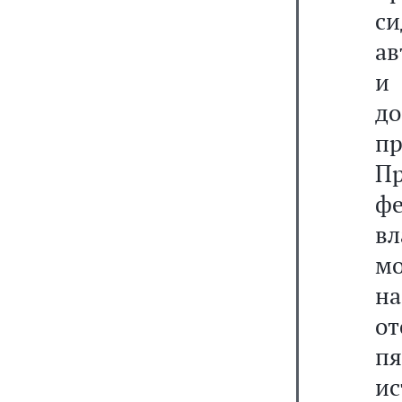
си
ав
и
до
п
Пр
ф
в
м
н
от
п
и