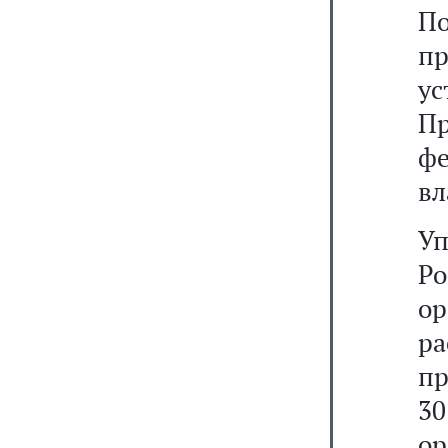
П
пр
у
Пр
ф
вл
У
Р
о
ра
пр
30
ор