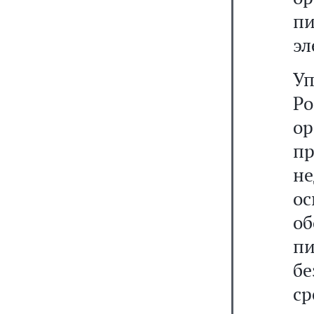
п
эл
У
Р
о
пр
н
о
об
пи
б
ср