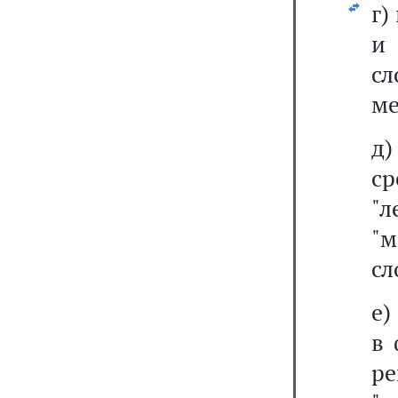
г)
и
сл
ме
д
с
"
"
сл
е)
в 
р