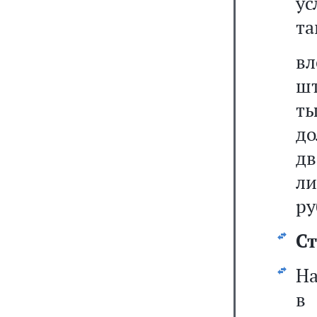
ус
та
в
шт
ты
до
дв
ли
ру
Ст
На
в