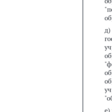
о
"
об
д
г
уч
о
"
об
об
у
"о
е)