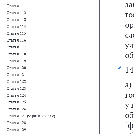
з
Статья 111
г
Статья 112
Статья 113
о
Статья 114
с
Статья 115
Статья 116
у
Статья 117
об
Статья 118
Статья 119
14
Статья 120
Статья 121
Статья 122
а
Статья 123
г
Статья 124
Статья 125
уч
Статья 126
о
Статья 127 (утратила силу)
"
Статья 128
Статья 129