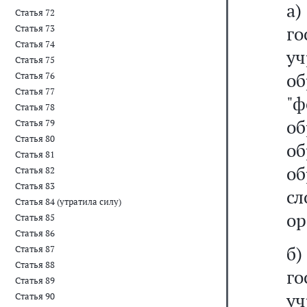
а
Статья 72
г
Статья 73
Статья 74
уч
Статья 75
о
Статья 76
Статья 77
"
Статья 78
об
Статья 79
Статья 80
о
Статья 81
об
Статья 82
Статья 83
с
Статья 84 (утратила силу)
ор
Статья 85
Статья 86
б
Статья 87
Статья 88
г
Статья 89
уч
Статья 90