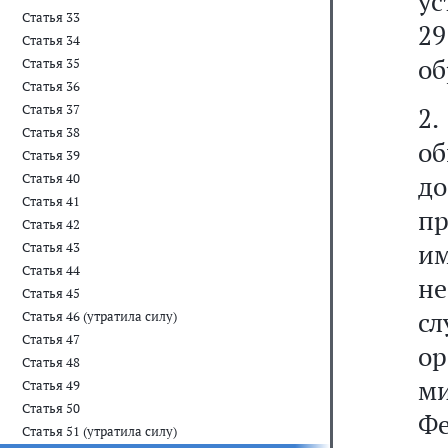
ус
Статья 33
2
Статья 34
об
Статья 35
Статья 36
Статья 37
2
Статья 38
о
Статья 39
д
Статья 40
Статья 41
п
Статья 42
и
Статья 43
Статья 44
не
Статья 45
сл
Статья 46 (утратила силу)
Статья 47
о
Статья 48
м
Статья 49
Статья 50
Ф
Статья 51 (утратила силу)