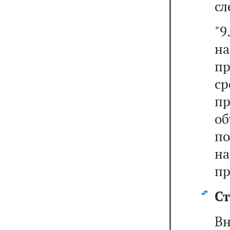
сл
"9
н
пр
с
пр
о
по
н
пр
Ст
Вн