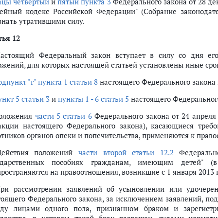
ацы четвертый
и
пятый пункта 3
Федерального закона от 28 де
ейный кодекс Российской Федерации" (Собрание законодател
знать утратившими силу.
тья 12
Настоящий Федеральный закон вступает в силу со дня е
ожений, для которых настоящей статьей установлены иные срок
дпункт "г" пункта 1 статьи 8
настоящего Федерального закона вс
нкт 5 статьи 3
и
пункты 1 - 6 статьи 5
настоящего Федерального 
Положения
части 5 статьи 6
Федерального закона от 24 апреля 
акции настоящего Федерального закона), касающиеся тре
отников органов опеки и попечительства, применяются к право
Действия положений
части второй статьи 12.2
Федерально
ударственных пособиях гражданам, имеющим детей" (в
пространяются на правоотношения, возникшие с 1 января 2013 
При рассмотрении заявлений об усыновлении или удочере
тоящего Федерального закона, за исключением заявлений, по
ду лицами одного пола, признанном браком и зарегистри