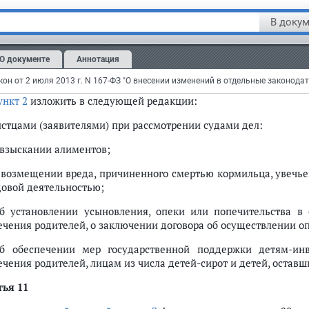
циализированного жилого помещения, предназначенного для 
ечения родителей, в том числе принятых на воспитание в сем
В докум
 попечения родителей,", дополнить словами ", расторжение и
ого помещения, предназначенного для проживания детей-сиро
О документе
Аннотация
 из числа детей-сирот и детей, оставшихся без попечен
ещения";
ункт 2
изложить в следующей редакции:
 истцами (заявителями) при рассмотрении судами дел:
о взыскании алиментов;
о возмещении вреда, причиненного смертью кормильца, увечь
довой деятельностью;
об установлении усыновления, опеки или попечительства в 
ечения родителей, о заключении договора об осуществлении о
об обеспечении мер государственной поддержки детям-инв
ечения родителей, лицам из числа детей-сирот и детей, оставш
тья 11