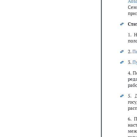
Абз
Сем
при
Ста
1. 
пол
2.
По
3.
Пу
4. 
ред
раб
5. 
гос
рас
6. 
нас
меж