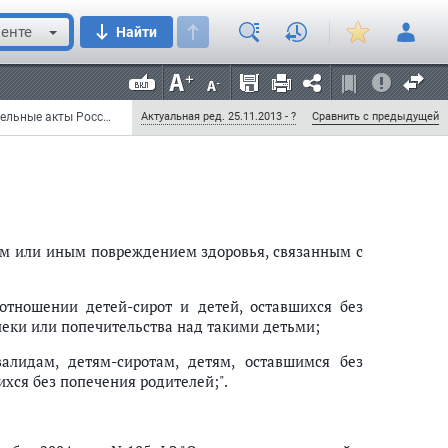
проживания детей-сирот и детей, оставшихся без
ьи, лиц из числа детей-сирот и детей, оставшихся
енте
Найти
 прекращение договора найма специализированного
т и детей, оставшихся без попечения родителей,
ия родителей, выселение из указанного жилого
Федеральный закон от 2 июля 2013 г. N 167-ФЗ "О внесении изменений в отдельные законодательные акты Российской Федерации по вопросам устройства детей-сирот и детей, оставшихся без попечения родителей" (с изменениями и дополнениями)
Актуальная ред. 25.11.2013 - ?
Сравнить с предыдущей
ем или иным повреждением здоровья, связанным с
отношении детей-сирот и детей, оставшихся без
пеки или попечительства над такими детьми;
алидам, детям-сиротам, детям, оставшимся без
ихся без попечения родителей;".