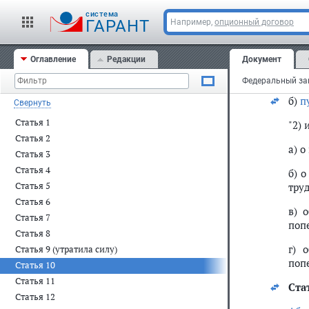
спе
cистема
поп
ГАРАНТ
Например,
опционный договор
без
жил
Оглавление
Редакции
Документ
лиц
пом
б)
п
Свернуть
Статья 1
"2)
Статья 2
а) 
Статья 3
Статья 4
б) 
Статья 5
тру
Статья 6
в) 
Статья 7
поп
Статья 8
г) 
Статья 9 (утратила силу)
поп
Статья 10
Статья 11
Ста
Статья 12