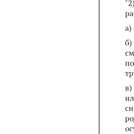
"
ра
а)
б)
см
п
тр
в)
ил
си
ро
о