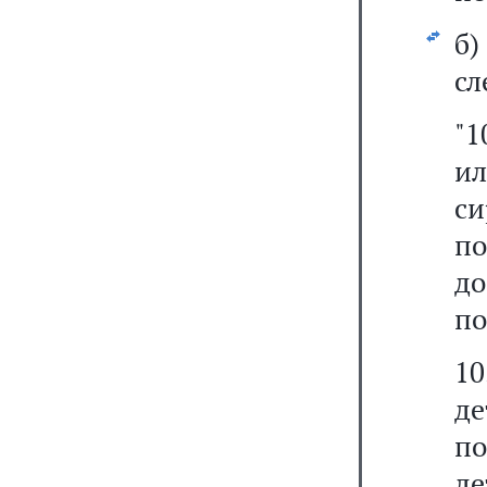
б
сл
"1
и
с
п
до
по
10
де
п
де