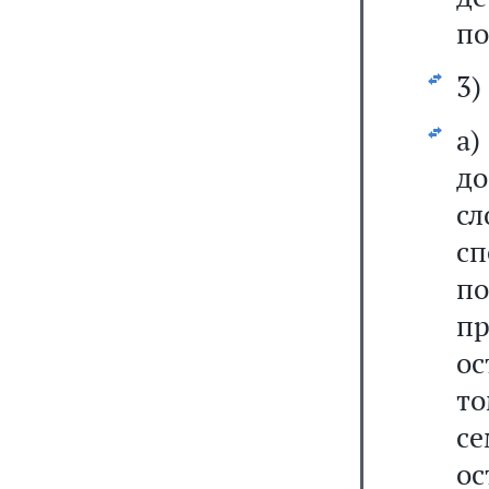
по
3)
а
до
с
с
п
п
ос
т
се
ос