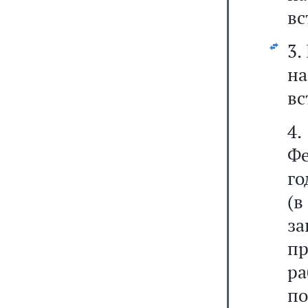
вс
3.
н
вс
4
Фе
го
(в
з
п
р
п