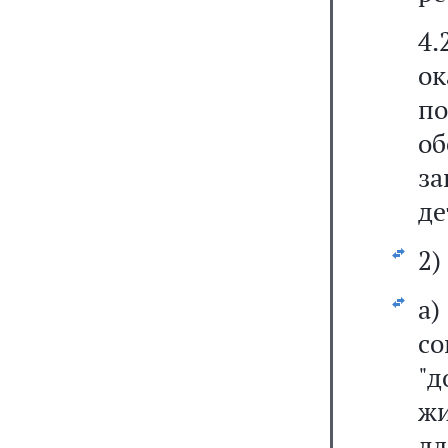
4.
о
п
о
з
де
2)
а
со
"д
ж
дл