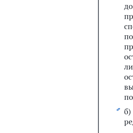
д
п
с
п
п
ос
л
ос
в
по
б
ре