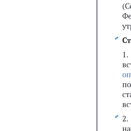
(С
Фе
ут
Ст
1
вс
оп
п
с
вс
2
н