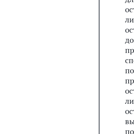
ос
л
ос
д
п
с
п
п
ос
л
ос
в
по