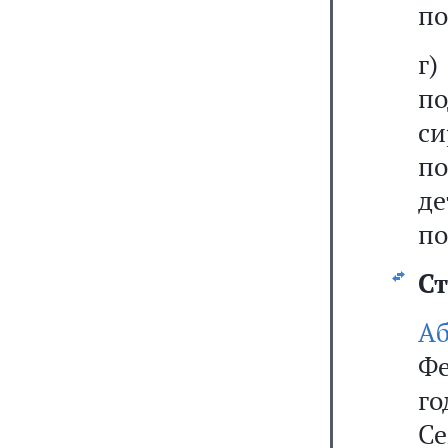
по
г)
п
с
по
де
по
Ст
А
Фе
го
Се