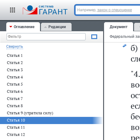
бе
cистема
сл
ГАРАНТ
Например,
закон о спецоценке
д
Оглавление
Редакции
Документ
ро
б
Свернуть
Статья 1
сл
Статья 2
Статья 3
"
Статья 4
в
Статья 5
Статья 6
ос
Статья 7
е
Статья 8
Статья 9 (утратила силу)
б
Статья 10
в
Статья 11
Статья 12
ре