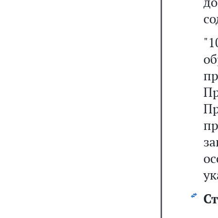
д
со
"
об
п
П
Пр
п
з
о
ук
Ст