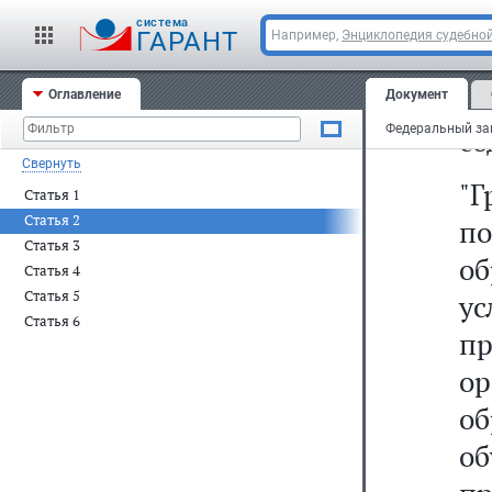
ст
cистема
ГАРАНТ
Например,
Энциклопедия судебной
ст
д
Оглавление
Документ
со
Свернуть
"Г
Статья 1
Статья 2
п
Статья 3
о
Статья 4
Статья 5
у
Статья 6
пр
о
о
о