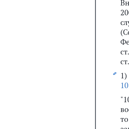
В
2
с
(С
Фе
ст
ст
1
10
"
во
то
з