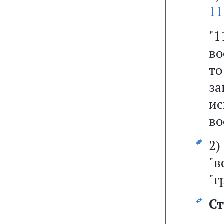
11
"
во
то
з
и
во
2
"
"г
Ст