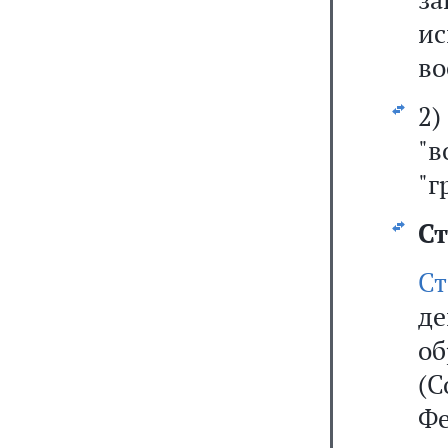
и
во
2
"
"г
Ст
Ст
д
об
(С
Ф