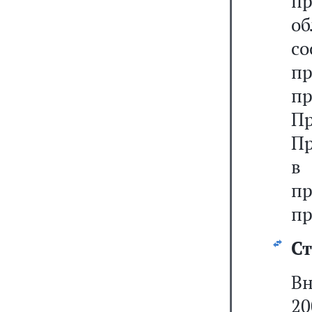
п
о
с
пр
п
П
Пр
в
п
пр
Ст
В
20