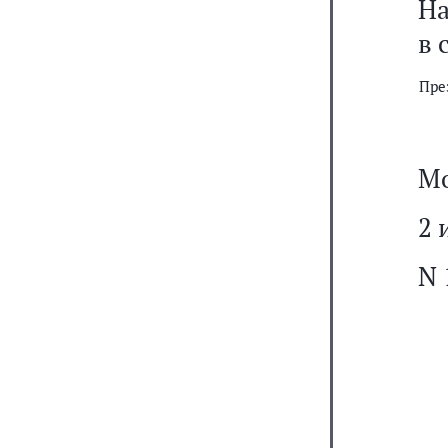
На
в 
Пре
Мо
2 
N 