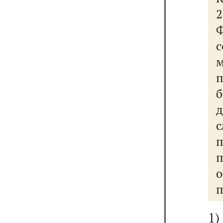
2
с
п
д
о
п
1