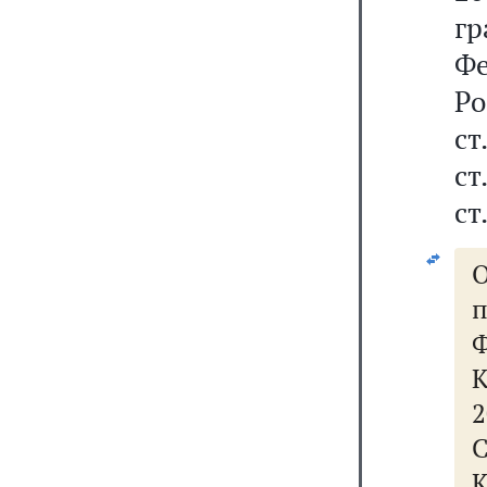
г
Фе
Р
ст
ст
ст
Ф
К
2
К