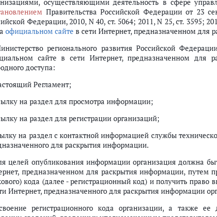
анизациями, осуществляющими деятельность в сфере упра
тановлением
Правительства Российской Федерации от 23 сен
ийской Федерации, 2010, N 40, ст. 5064; 2011, N 25, ст. 3595; 201
на
официальном сайте
в сети Интернет, предназначенном для 
Министерство регионального развития Российской Федераци
циальном сайте в сети Интернет, предназначенном для р
бодного доступа:
настоящий Регламент;
ссылку на раздел для просмотра информации;
сылку на раздел для регистрации организаций;
ссылку на раздел с контактной информацией службы техничес
дназначенного для раскрытия информации.
Для целей опубликования информации организация должна быт
ернет, предназначенном для раскрытия информации, путем пр
кового) кода (далее - регистрационный код) и получить право
ети Интернет, предназначенного для раскрытия информации ор
своение регистрационного кода организации, а также ее