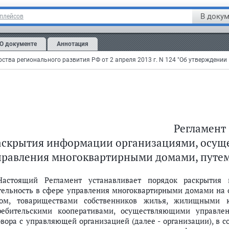
. Министра
В докум
тплейсов
О документе
Аннотация
егистрировано в Минюсте РФ 19 июня 2013 г.
истрационный N 28833
Регламент
аскрытия информации организациями, осуще
ществляющими деятельность в сфере управления многоквартирными до
правления многоквартирными домами, путем 
Настоящий Регламент устанавливает порядок раскрытия
тельность в сфере управления многоквартирными домами на 
ом, товариществами собственников жилья, жилищными 
ребительскими кооперативами, осуществляющими управле
овора с управляющей организацией (далее - организации), в с