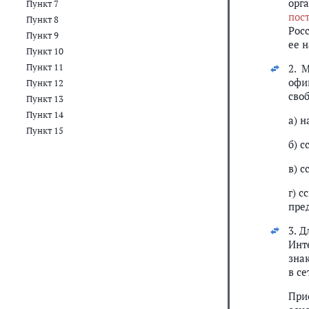
орг
Пункт 7
пос
Пункт 8
Росс
Пункт 9
ее 
Пункт 10
Пункт 11
2. 
офи
Пункт 12
сво
Пункт 13
Пункт 14
а) 
Пункт 15
б) 
в) с
г) 
пре
3. 
Инт
зна
в с
При