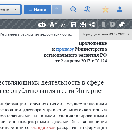
В.А. Токарев
енте
Найти
Приказ Министерства регионального развития РФ от 2 апреля 2013 г. N 124 "Об утверждении Регламента раскрытия информации организациями, осуществляющими деятельность в сфере управления многоквартирными домами, путем ее опубликования в сети Интернет и об определении официального сайта в сети Интернет, предназначенного для раскрытия информации организациями, осуществляющими деятельность в сфере управления многоквартирными домами"
Период действия 09.07.2013 - ?
Приложение
к
приказу
Министерства
регионального развития РФ
от 2 апреля 2013 г. N 124
ствляющими деятельность в сфере
мами, путем ее опубликования в сети Интернет
ее опубликования в сети Интернет
 информации организациями, осуществляющими
основании договора управления многоквартирным
кооперативами и иными специализированными
ние многоквартирными домами без заключения
оответствии со
стандартом
раскрытия информации