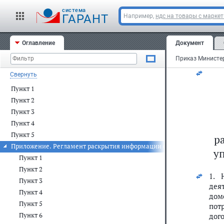
И.о
cистема
ГАРАНТ
Например,
ндс на товары с марке
Оглавление
Документ
Зар
Рег
Свернуть
Пункт 1
Пункт 2
Пункт 3
Пункт 4
Пункт 5
р
Приложение. Регламент раскрытия информации организациями, осу
у
Пункт 1
Пункт 2
1. 
Пункт 3
дея
Пункт 4
дом
Пункт 5
пот
Пункт 6
дог