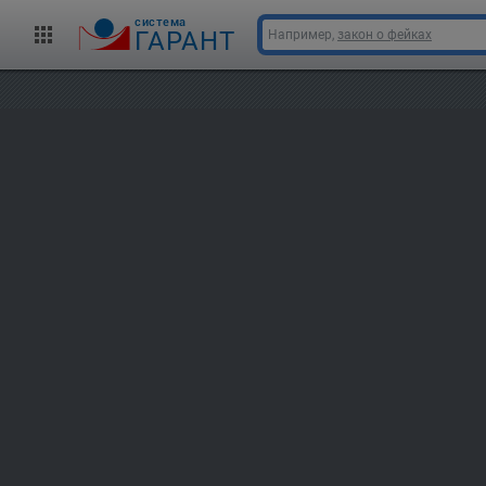
cистема
ГАРАНТ
Например,
закон о фейках