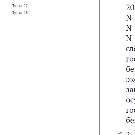
20
Пункт 27
Пункт 28
N 
N 
N 
с
го
б
эк
за
о
г
бе
2.