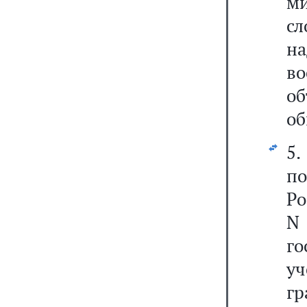
м
сл
н
в
о
об
5
п
Ро
N
г
у
гр