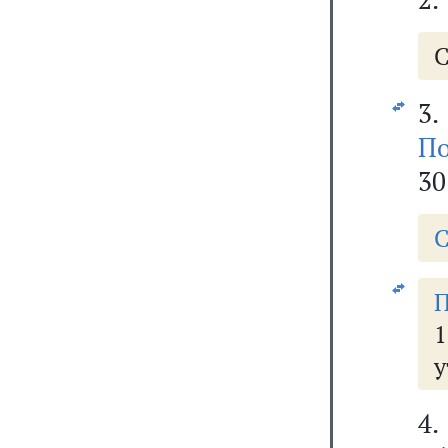
С
3.
По
30
С
П
1
у
4