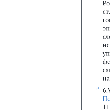
Р
с
г
эп
с
и
у
ф
са
на
6.
По
11