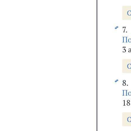
С
7.
По
3 
С
8.
По
18
С