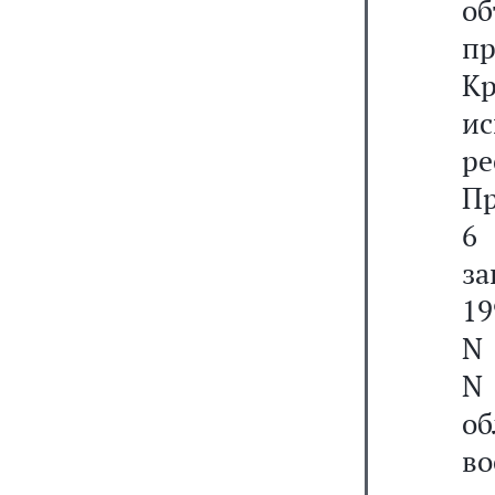
о
пр
Кр
и
ре
Пр
6
за
19
N 
N 
о
в