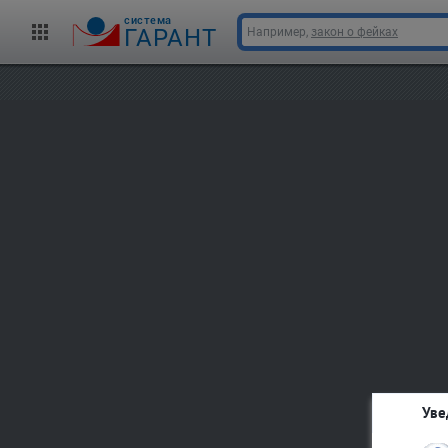
cистема
ГАРАНТ
Например,
закон о фейках
Уве