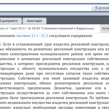
. Владелец рекламной конструкции обязан осуществить демо
В докум
 выдачи предписания органа местного самоуправления
оуправления городского округа о демонтаже рекламной констр
О документе
Аннотация
решения, срок действия которого не истек, а также удали
трукции, в течение трех дней со дня выдачи указанного предп
Федеральный закон от 7 мая 2013 г. № 98-ФЗ "О внесении изменений в Федеральный закон "О рекламе" и отдельные законодательные акты Российской Федерации" (с изменениями и дополнениями)
Актуа
дополнить
частями 21.1 - 21.3
следующего содержания:
.1. Если в установленный срок владелец рекламной конструк
тьи обязанность по демонтажу рекламной конструкции или вл
тного самоуправления муниципального района или орган мес
дписание о демонтаже рекламной конструкции собственни
щества, к которому присоединена рекламная конструкция, 
струкции к объекту муниципального имущества или к 
гоквартирном доме при отсутствии согласия таких собств
струкции. Собственник или иной законный владелец нед
ламная конструкция, обязан демонтировать рекламную 
тветствующего предписания. Демонтаж, хранение или в
струкции осуществляется за счет собственника или иного
орому была присоединена рекламная конструкция. По требова
ного недвижимого имущества владелец рекламной конструкции
онному владельцу необходимые расходы, понесенные в свя