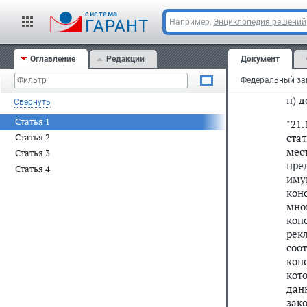
cистема
"21
ГАРАНТ
Например,
Энциклопедия решений
дня
сам
Оглавление
Редакции
Документ
раз
конс
п) 
Свернуть
Статья 1
"21
ста
Статья 2
мес
Статья 3
пре
Статья 4
иму
кон
мно
кон
рек
соо
кон
кот
дан
зак