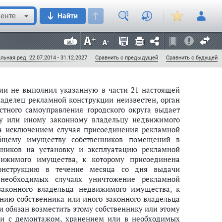
нтаж рекламной конструкции в течение месяца со
енте
Найти
 муниципального района или органа местного
укции, установленной и (или) эксплуатируемой без
ть информацию, размещенную на такой рекламной
исания.";
льная ред. 22.07.2014 - 31.12.2027
Сравнить с предыдущей
Сравнить с будущей
ции не выполнил указанную в части 21 настоящей
аделец рекламной конструкции неизвестен, орган
тного самоуправления городского округа выдает
ку или иному законному владельцу недвижимого
за исключением случая присоединения рекламной
общему имуществу собственников помещений в
енников на установку и эксплуатацию рекламной
вижимого имущества, к которому присоединена
конструкцию в течение месяца со дня выдачи
 необходимых случаях уничтожение рекламной
 законного владельца недвижимого имущества, к
нию собственника или иного законного владельца
 обязан возместить этому собственнику или этому
зи с демонтажом, хранением или в необходимых