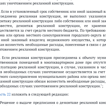
чаях уничтожением рекламной конструкции.
2. Если в установленный срок собственник или иной законный
соединена рекламная конструкция, не выполнил указанну
онтажу рекламной конструкции либо собственник или иной з
звестен, демонтаж рекламной конструкции, ее хране
ществляется за счет средств местного бюджета. По требовани
она или органа местного самоуправления городского округа 
 иной законный владелец недвижимого имущества, к котор
зан возместить необходимые расходы, понесенные в связи с 
чтожением рекламной конструкции.
3. Если рекламная конструкция присоединена к объекту му
ственников помещений в многоквартирном доме при отсутств
плуатацию рекламной конструкции, в случае, указанном в час
 в необходимых случаях уничтожение осуществляется за счет
тного самоуправления муниципального района или органа мес
ламной конструкции обязан возместить необходимые расходы,
еобходимых случаях уничтожением рекламной конструкции.";
асть 22
изложить в следующей редакции:
. Решение о выдаче предписания о демонтаже рекламной кон