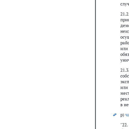
слу
21.
при
дем
неи
осу
рай
или
обя
уни
21.
соб
экс
или
мес
рек
в н
р)
ч
"22