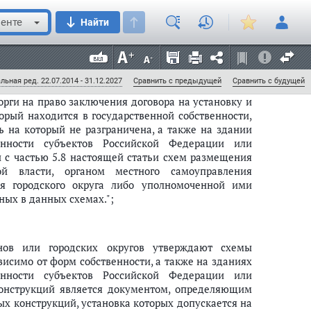
ацию рекламной конструкции на земельном участке,
ственной или муниципальной собственности, либо
енте
Найти
 не разграничена, устанавливаются соответственно
ния муниципального района или органом местного
а рекламной конструкции, применяемых технологий
роков.";
льная ред. 22.07.2014 - 31.12.2027
Сравнить с предыдущей
Сравнить с будущей
ги на право заключения договора на установку и
орый находится в государственной собственности,
ь на который не разграничена, а также на здании
нности субъектов Российской Федерации или
и с частью 5.8 настоящей статьи схем размещения
ой власти, органом местного самоуправления
я городского округа либо уполномоченной ими
ных в данных схемах.";
нов или городских округов утверждают схемы
исимо от форм собственности, а также на зданиях
нности субъектов Российской Федерации или
онструкций является документом, определяющим
х конструкций, установка которых допускается на