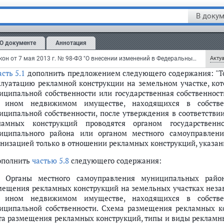
ять лет. Конкретные сроки договора на установку и эксплуат
нии или ином недвижимом имуществе, находящихся в государ
В докум
земельном участке, государственная собственность на который
аном исполнительной власти, органом местного самоуправле
О документе
Аннотация
оуправления городского округа в зависимости от типа и вид
онстрации рекламы в границах соответствующих предельных с
Федеральный закон от 7 мая 2013 г. № 98-ФЗ "О внесении изменений в Федеральный закон "О рекламе" и отдельные законодательные акты Российской Федерации" (с изменениями и дополнениями)
Актуа
асть 5.1
дополнить предложением следующего содержания: "Тор
плуатацию рекламной конструкции на земельном участке, кот
иципальной собственности или государственная собственност
 ином недвижимом имуществе, находящихся в собстве
иципальной собственности, после утверждения в соответстви
ламных конструкций проводятся органом государственн
иципального района или органом местного самоуправлени
анизацией только в отношении рекламных конструкций, указан
дополнить
частью 5.8
следующего содержания:
8. Органы местного самоуправления муниципальных райо
мещения рекламных конструкций на земельных участках незав
 ином недвижимом имуществе, находящихся в собстве
иципальной собственности. Схема размещения рекламных к
та размещения рекламных конструкций, типы и виды рекламны