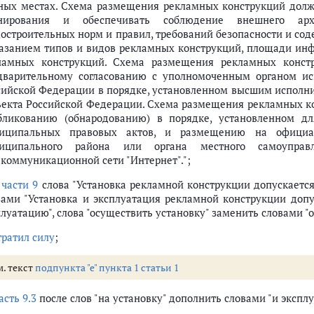
ных местах. Схема размещения рекламных конструкций должн
нирования и обеспечивать соблюдение внешнего архи
достроительных норм и правил, требований безопасности и с
казанием типов и видов рекламных конструкций, площади ин
ламных конструкций. Схема размещения рекламных конст
дварительному согласованию с уполномоченным органом ис
сийской Федерации в порядке, установленном высшим исполни
ъекта Российской Федерации. Схема размещения рекламных к
бликованию (обнародованию) в порядке, установленном дл
иципальных правовых актов, и размещению на официал
иципального района или органа местного самоуправ
екоммуникационной сети "Интернет".";
в
части 9
слова "Установка рекламной конструкции допускаетс
вами "Установка и эксплуатация рекламной конструкции доп
плуатацию", слова "осуществить установку" заменить словами "
тратил силу
;
м. текст
подпункта "е" пункта 1 статьи 1
асть 9.3
после слов "на установку" дополнить словами "и экспл