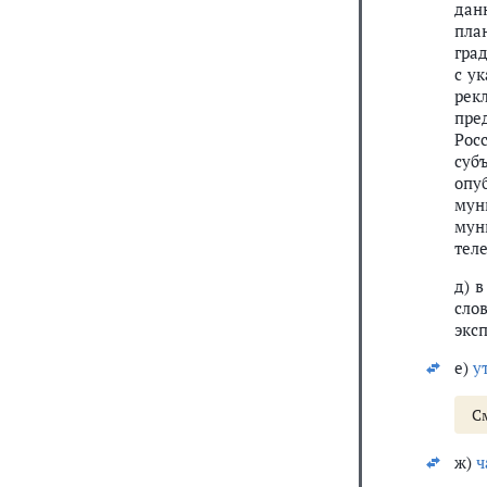
дан
пла
гра
с у
рек
пре
Рос
суб
опу
мун
мун
тел
д) 
сло
экс
е)
у
С
ж)
ч