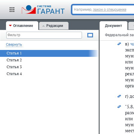
дес
cистема
зда
ГАРАНТ
Например,
закон о спецоценке
на 
орг
Оглавление
Редакции
Документ
сам
дем
в)
ч
Свернуть
экс
Статья 1
мун
Статья 2
или
Статья 3
мун
рек
Статья 4
мун
орг
г) 
"5.
раз
или
мун
мес