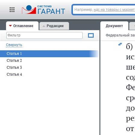
р
cистема
р
ГАРАНТ
Например,
ндс на товары с марке
с
Оглавление
Редакции
Документ
ст
б
Свернуть
Статья 1
ис
Статья 2
ш
Статья 3
Статья 4
с
Ф
ср
до
ре
от