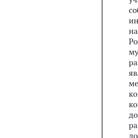
со
и
на
Р
м
р
я
м
к
к
до
р
д