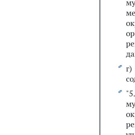
м
м
о
о
р
да
г
со
"5
му
ок
р
у