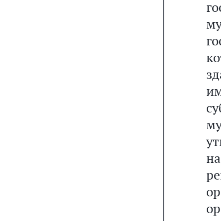
г
м
г
ко
з
им
с
м
ут
н
р
о
о