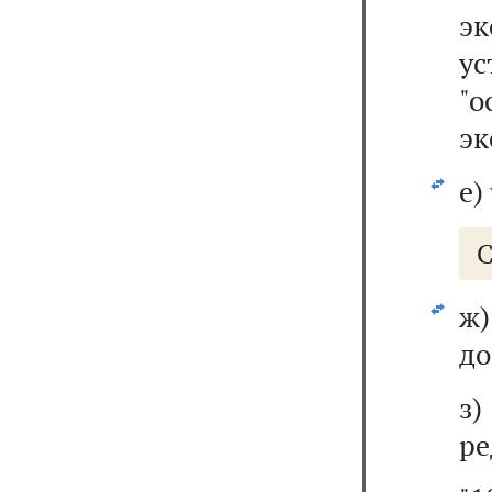
э
у
"
эк
е)
С
ж
до
з
ре