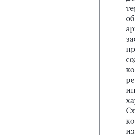
т
о
а
за
п
со
ко
р
и
ха
С
к
из