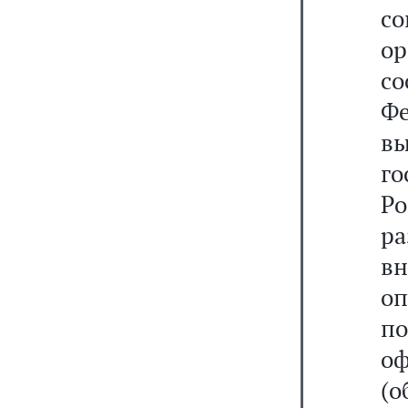
с
о
со
Ф
в
го
Р
р
в
о
п
о
(