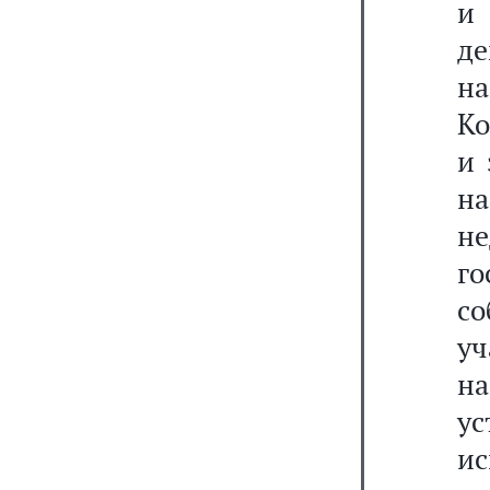
и
де
на
Ко
и 
на
не
г
с
уч
н
ус
и