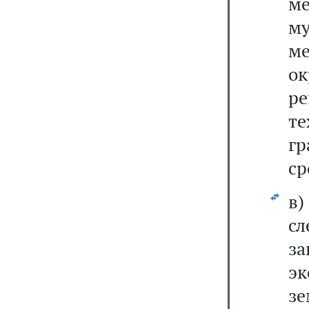
м
м
м
ок
р
т
гр
ср
в
сл
з
эк
зе