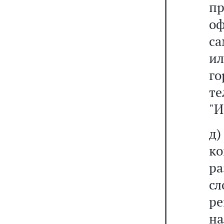
п
о
са
и
г
т
"И
д)
ко
р
с
ре
н