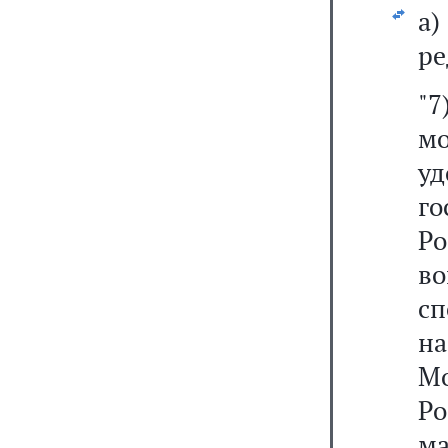
а
ре
"
м
у
г
Ро
в
с
на
М
Р
м