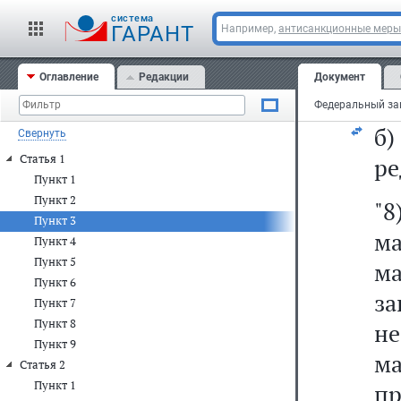
cистема
а)
ГАРАНТ
Например,
антисанкционные меры
до
Оглавление
Редакции
Документ
по
б
Свернуть
Статья 1
ре
Пункт 1
Пункт 2
"8
Пункт 3
м
Пункт 4
Пункт 5
ма
Пункт 6
з
Пункт 7
Пункт 8
не
Пункт 9
м
Статья 2
Пункт 1
пр