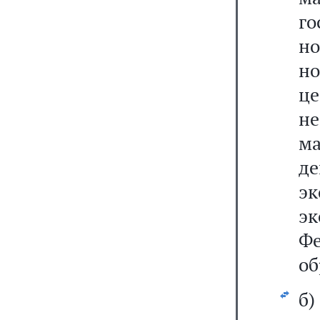
го
н
н
ц
не
ма
д
э
э
Фе
об