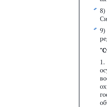
8)
Си
9
ре
"
С
1.
о
в
о
г
о