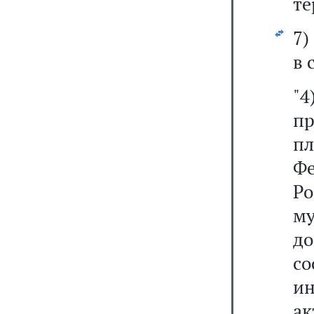
те
7
в 
"
п
п
Ф
Р
му
до
с
и
ак