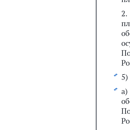
2
п
о
о
По
Ро
5)
а
о
П
Ро