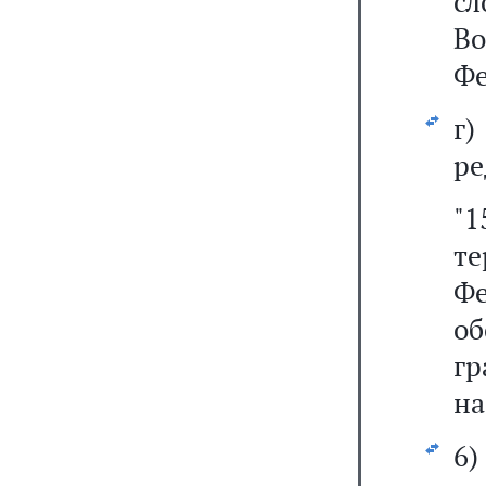
с
В
Фе
г
ре
"
т
Ф
об
г
на
6)