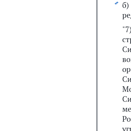
б
ре
"
ст
С
в
ор
С
М
С
м
Ро
у