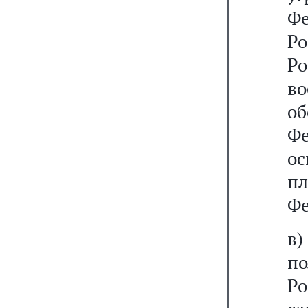
Фе
Ро
Р
во
о
Ф
ос
п
Фе
в
п
Р