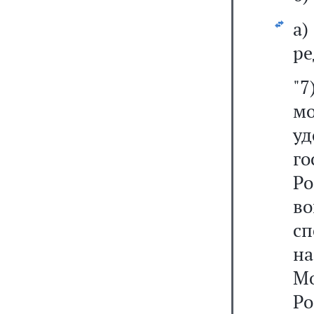
а
ре
"
м
у
г
Ро
в
с
на
М
Р