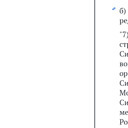
б
ре
"
ст
С
в
ор
С
М
С
м
Ро