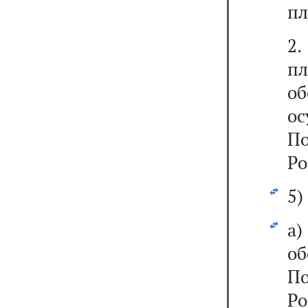
пл
2
п
о
о
По
Ро
5)
а
о
П
Ро