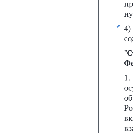
пр
ну
4
со
"
С
Ф
1
ос
об
Р
в
вз