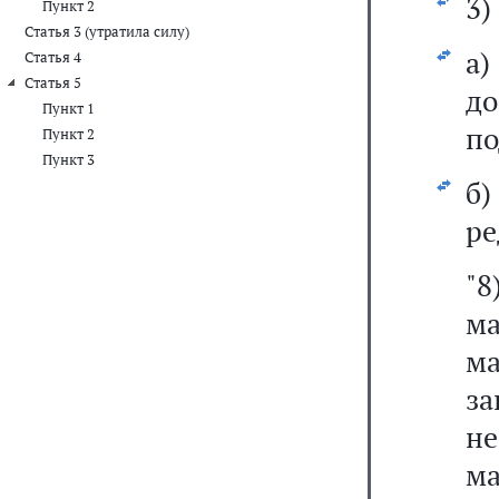
3)
Пункт 2
Статья 3 (утратила силу)
а)
Статья 4
Статья 5
до
Пункт 1
по
Пункт 2
Пункт 3
б
ре
"8
м
ма
з
не
м