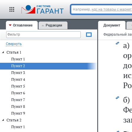
с
cистема
ГАРАНТ
Например,
ндс на товары с марке
са
Оглавление
Редакции
Документ
2)
а
Свернуть
Статья 1
о
Пункт 1
д
Пункт 2
Пункт 3
и
Пункт 4
Ро
Пункт 5
Пункт 6
б)
Пункт 7
Пункт 8
Фе
Пункт 9
за
Статья 2
Пункт 1