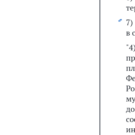
те
7
в 
"
п
п
Ф
Р
му
до
с
и