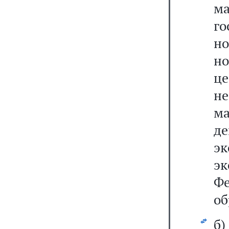
м
го
н
н
ц
не
ма
д
э
э
Фе
об