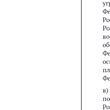
у
Фе
Ро
Р
во
о
Ф
ос
п
Фе
в
п
Р