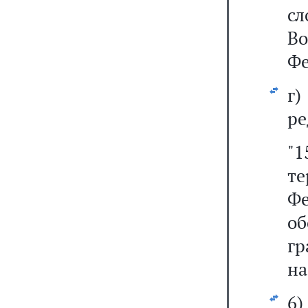
с
В
Фе
г
ре
"
т
Ф
об
г
на
6)