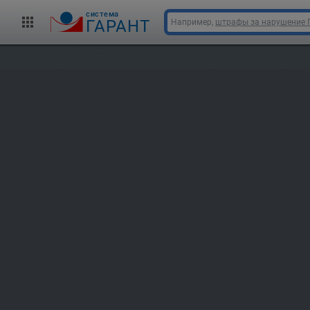
cистема
ГАРАНТ
Например,
штрафы за нарушение