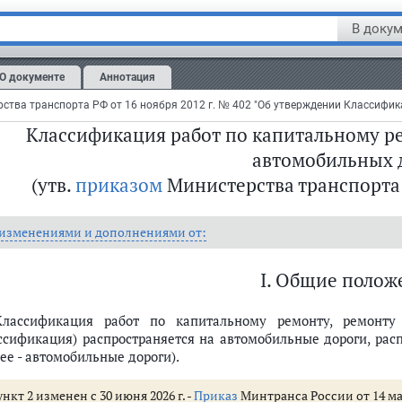
В докум
егистрировано в Минюсте РФ 24 мая 2013 г.
О документе
Аннотация
истрационный № 28505
Классификация работ по капитальному р
автомобильных 
(утв.
приказом
Министерства транспорта Р
нию автомобильных дорог
 изменениями и дополнениями от:
орог (п.п. 3 - 4)
I. Общие полож
 6 - 10)
Классификация работ по капитальному ремонту, ремонту
ссификация) распространяется на автомобильные дороги, ра
ее - автомобильные дороги).
нкт 2 изменен с 30 июня 2026 г. -
Приказ
Минтранса России от 14 мая