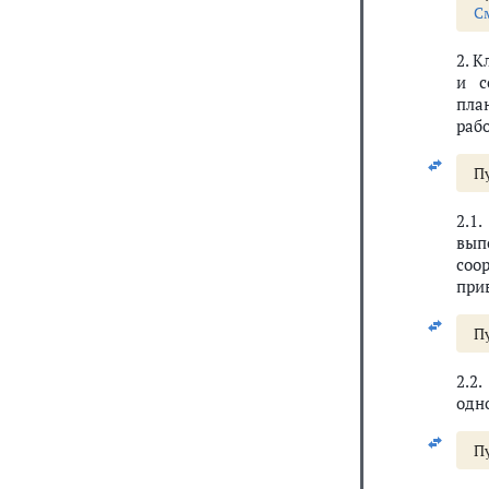
С
2. 
и с
пла
раб
Пу
2.1
вып
соо
при
Пу
2.2
одн
Пу