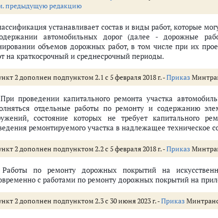
м. предыдущую редакцию
Классификация устанавливает состав и виды работ, которые мо
одержании автомобильных дорог (далее - дорожные рабо
нировании объемов дорожных работ, в том числе при их пр
от на краткосрочный и среднесрочный периоды.
нкт 2 дополнен подпунктом 2.1 с 5 февраля 2018 г. -
Приказ
Минтранс
. При проведении капитального ремонта участка автомобил
олняться отдельные работы по ремонту и содержанию эле
ружений, состояние которых не требует капитального ре
ведения ремонтируемого участка в надлежащее техническое с
нкт 2 дополнен подпунктом 2.2 с 5 февраля 2018 г. -
Приказ
Минтранс
. Работы по ремонту дорожных покрытий на искусствен
овременно с работами по ремонту дорожных покрытий на прил
нкт 2 дополнен подпунктом 2.3 с 30 июня 2023 г. -
Приказ
Минтранса