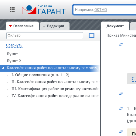
cистема
ГАРАНТ
Например,
ОКТМО
Зар
Оглавление
Редакции
Документ
Рег
Свернуть
Пункт 1
Пункт 2
Классификация работ по капитальному ремонту, ремонту и содержа
I. Общие положения (п.п. 1 - 2)
С
II. Классификация работ по капитальному ремонту автомобильных д
III. Классификация работ по ремонту автомобильных дорог (п. 5)
IV. Классификация работ по содержанию автомобильных дорог (п.п.
1. 
Кла
(дал
Пу