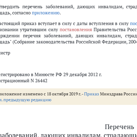
Утвердить перечень заболеваний, дающих инвалидам, ст
щадь, согласно
приложению
.
Настоящий приказ вступает в силу с даты вступления в силу
по
ризнании утратившим силу
постановления
Правительства Росси
ерждении перечня заболеваний, дающих инвалидам, стр
адь" (Собрание законодательства Российской Федерации, 2004, 
истр
егистрировано в Минюсте РФ 29 декабря 2012 г.
истрационный N 26442
иложение изменено с 18 октября 2019 г. -
Приказ
Минздрава России о
м. предыдущую редакцию
Перечень
заболеваний, дающих инвалидам, страдающи