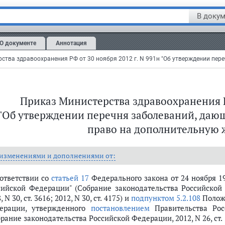
В докум
О документе
Аннотация
Приказ Министерства здравоохранения РФ
им ими, право на дополнительную жилую площадь
"Об утверждении перечня заболеваний, даю
право на дополнительную 
 изменениями и дополнениями от:
оответствии со
статьей 17
Федерального закона от 24 ноября 19
сийской Федерации" (Собрание законодательства Российской Фед
, N 30, ст. 3616; 2012, N 30, ст. 4175) и
подпунктом 5.2.108
Положе
ерации, утвержденного
постановлением
Правительства Рос
рание законодательства Российской Федерации, 2012, N 26, ст.