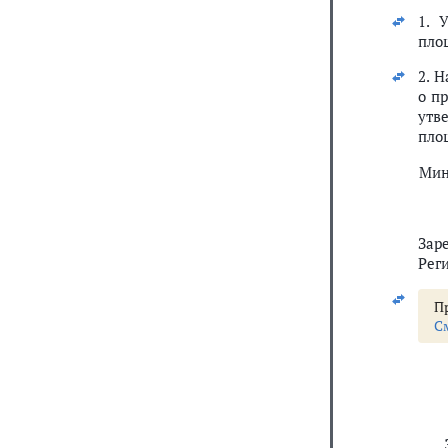
1. 
пло
2. 
о п
утв
площ
Мин
Зар
Рег
Пр
С