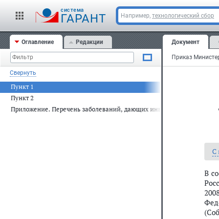
cистема
ГАРАНТ
Например,
технологический сбор
Оглавление
Редакции
Документ
Свернуть
Пункт 1
Пункт 2
Приложение. Перечень заболеваний, дающих инвалидам, страдающ
С
В с
Рос
2008
Фед
(Соб