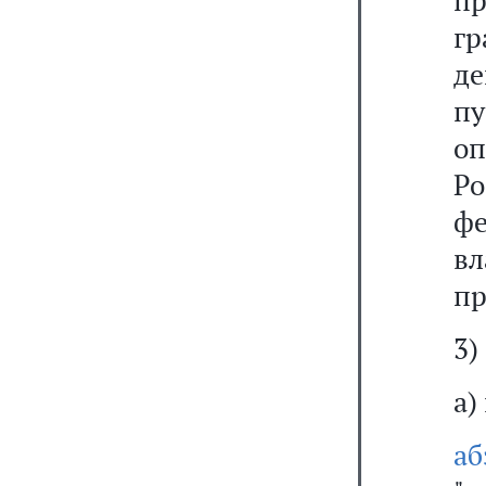
п
г
д
п
о
Р
ф
вл
пр
3)
а)
а