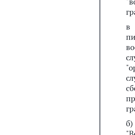
"в
гр
пи
в
сл
"о
с
с
пр
гр
б
"