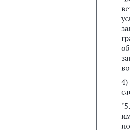
ве
ус
з
гр
об
з
во
4
сл
"5
им
п