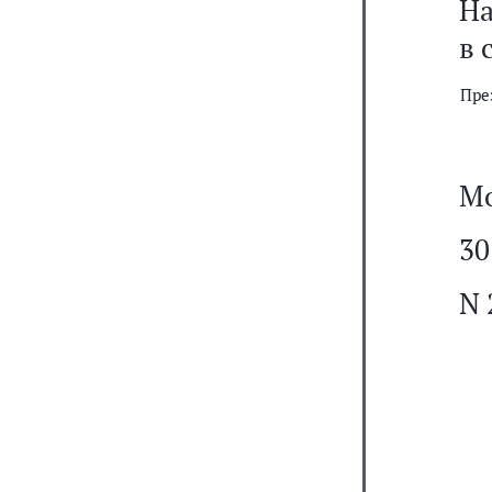
На
в 
Пре
Мо
30
N 