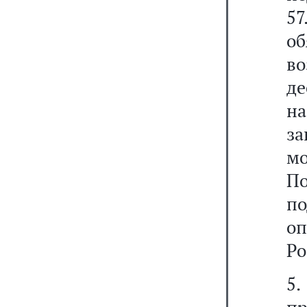
57
о
во
д
н
за
м
П
п
о
Ро
5