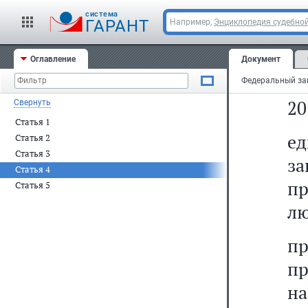
от
cистема
ГАРАНТ
Например,
Энциклопедия судебной
от
Оглавление
Документ
от
20
Свернуть
Статья 1
ед
Статья 2
Статья 3
з
Статья 4
п
Статья 5
лю
пр
пр
н