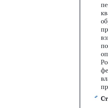
п
к
о
п
в
п
о
Р
ф
вл
пр
Ст