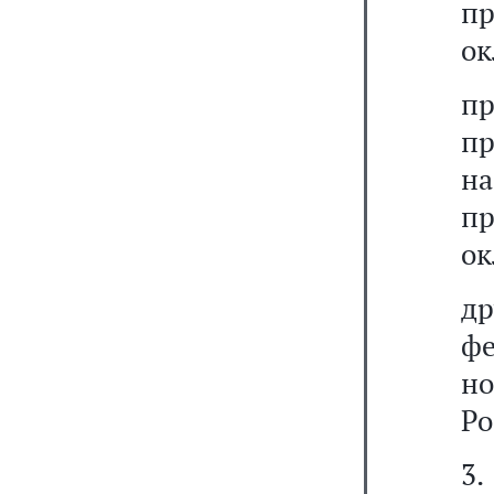
п
ок
пр
пр
н
пр
ок
д
ф
н
Ро
3.