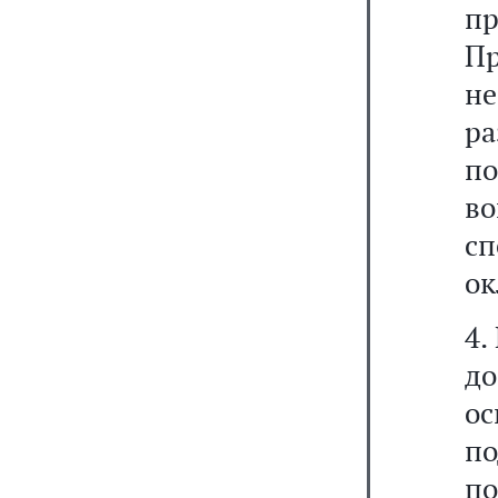
пр
Пр
н
ра
п
в
сп
ок
4.
д
о
по
по