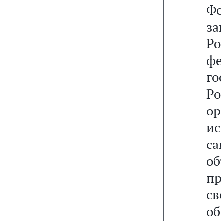
Фе
з
Р
фе
г
Ро
о
ис
с
об
п
с
о