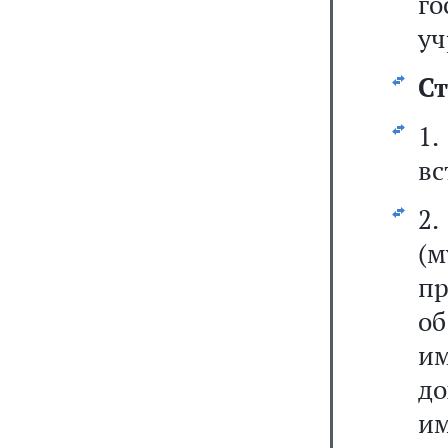
г
уч
Ст
1
вс
2
(
пр
о
им
до
им