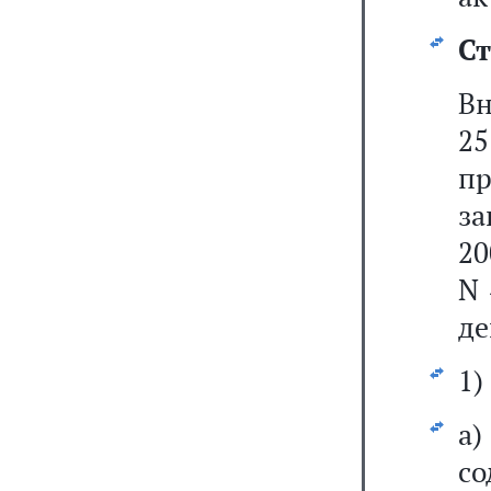
Ст
Вн
2
пр
за
20
N 
де
1)
а
со