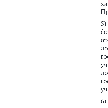
ха
Пр
5)
ф
о
д
г
уч
д
г
уч
6