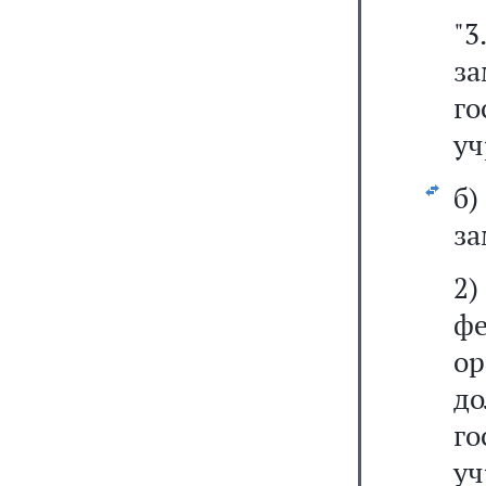
"
з
г
уч
б
за
ф
о
д
г
уч