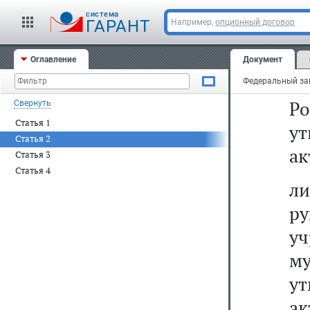
р
cистема
ГАРАНТ
Например,
опционный договор
у
Ф
Оглавление
Документ
го
Р
Свернуть
Статья 1
у
Статья 2
ак
Статья 3
Статья 4
л
р
у
му
у
ак