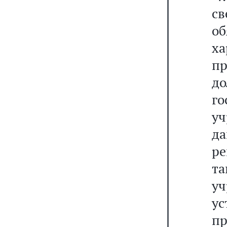
с
о
ха
п
д
г
у
да
ре
т
у
у
п