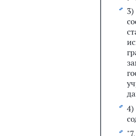
3
с
с
ис
г
з
г
у
да
4
со
"7