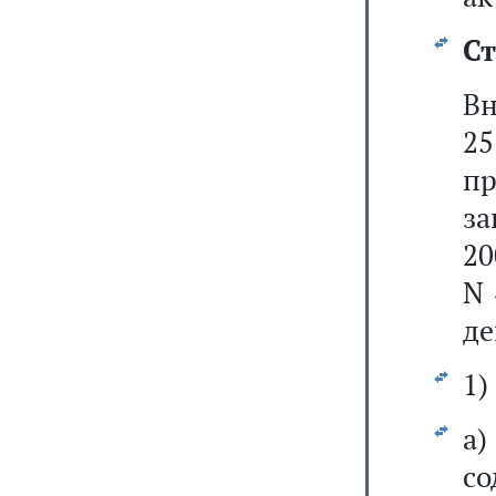
Ст
Вн
2
пр
за
20
N 
де
1)
а
со