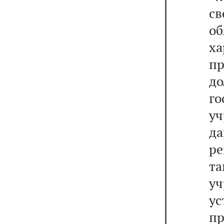
с
о
ха
п
д
г
у
да
ре
т
у
у
п