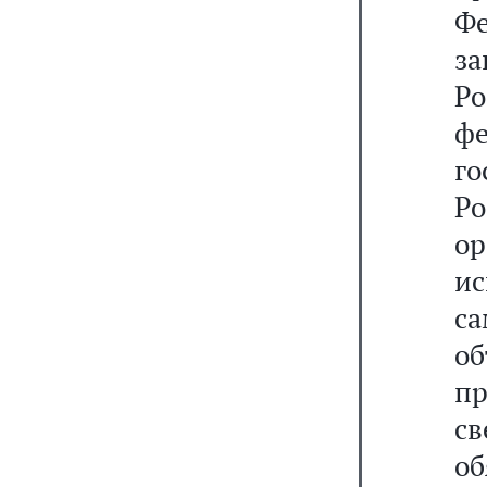
Фе
з
Р
фе
г
Ро
о
ис
с
об
п
с
о