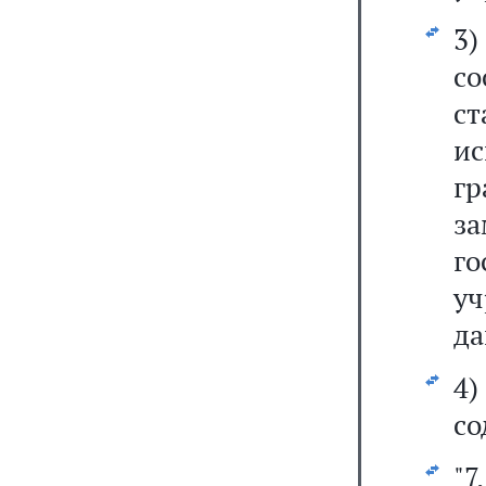
3
с
с
ис
г
з
г
у
да
4
со
"7