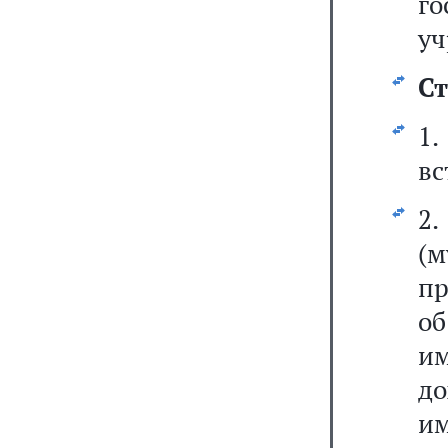
г
уч
Ст
1
вс
2
(
пр
о
им
до
им