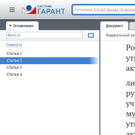
р
cистема
ГАРАНТ
Например,
бухгалтерские проводк
у
Ф
Оглавление
Документ
го
Р
Свернуть
Статья 1
у
Статья 2
ак
Статья 3
Статья 4
л
р
у
му
у
ак