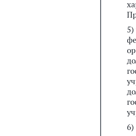
ха
Пр
5)
ф
о
д
г
уч
д
г
уч
6