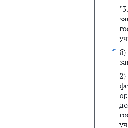
"
з
г
уч
б
за
ф
о
д
г
уч