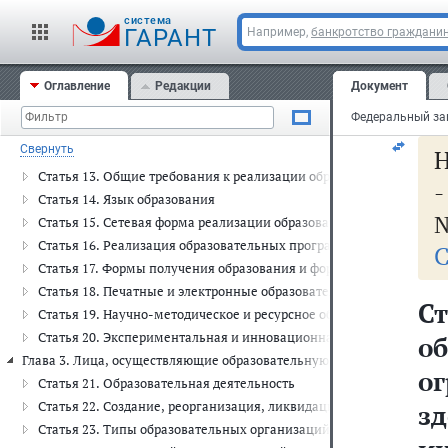
ос
Статья 9.1. Перераспределение полномочий между органами мест
cистема
и 
ГАРАНТ
Например,
банкротство граждани
Глава 2. Система образования (ст.ст. 10 - 20)
и 
Статья 10. Структура системы образования
Статья 11. Федеральные государственные образовательные станд
Оглавление
Редакции
Документ
в 
Статья 12. Образовательные программы
Статья 12.1. Общие требования к организации воспитания обуча
Свернуть
Н
Статья 12.2. Общие требования к осуществлению просветительско
Статья 13. Общие требования к реализации образовательных про
Статья 14. Язык образования
№
Статья 15. Сетевая форма реализации образовательных программ
Статья 16. Реализация образовательных программ с применение
С
Статья 17. Формы получения образования и формы обучения
Статья 18. Печатные и электронные образовательные и информа
С
Статья 19. Научно-методическое и ресурсное обеспечение систем
Статья 20. Экспериментальная и инновационная деятельность в с
о
Глава 3. Лица, осуществляющие образовательную деятельность (ст.ст. 
о
Статья 21. Образовательная деятельность
Статья 22. Создание, реорганизация, ликвидация образовательны
з
Статья 23. Типы образовательных организаций