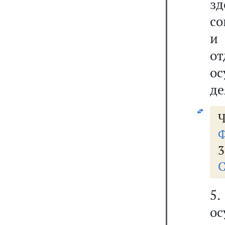
зд
со
и 
о
о
де
Ч
Ф
3
С
5
о