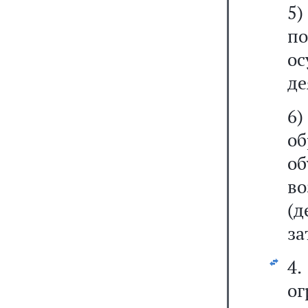
5
п
о
де
6)
о
о
в
(
за
4
о