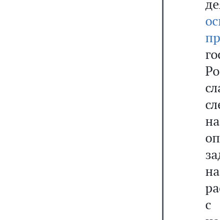
д
о
п
г
Р
с
с
н
о
з
н
ра
с