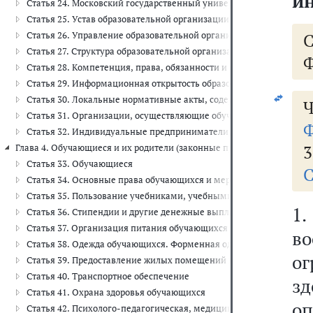
и
Статья 24. Московский государственный университет имени М.В.
Статья 25. Устав образовательной организации
Статья 26. Управление образовательной организацией
Статья 27. Структура образовательной организации
Ф
Статья 28. Компетенция, права, обязанности и ответственность о
Статья 29. Информационная открытость образовательной органи
Статья 30. Локальные нормативные акты, содержащие нормы, р
Ч
Статья 31. Организации, осуществляющие обучение
Ф
Статья 32. Индивидуальные предприниматели, осуществляющие о
3
Глава 4. Обучающиеся и их родители (законные представители) (ст.ст. 
Статья 33. Обучающиеся
С
Статья 34. Основные права обучающихся и меры их социальной 
Статья 35. Пользование учебниками, учебными пособиями, средс
1
Статья 36. Стипендии и другие денежные выплаты
Статья 37. Организация питания обучающихся
в
Статья 38. Одежда обучающихся. Форменная одежда и иное веще
о
Статья 39. Предоставление жилых помещений в общежитиях
Статья 40. Транспортное обеспечение
зд
Статья 41. Охрана здоровья обучающихся
о
Статья 42. Психолого-педагогическая, медицинская и социальн