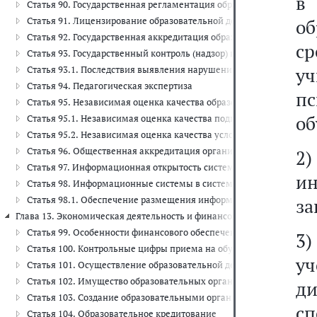
в 
Статья 90. Государственная регламентация образовательной деят
Статья 91. Лицензирование образовательной деятельности
об
Статья 92. Государственная аккредитация образовательной деяте
с
Статья 93. Государственный контроль (надзор) в сфере образовани
у
Статья 93.1. Последствия выявления нарушений обязательных тре
Статья 94. Педагогическая экспертиза
п
Статья 95. Независимая оценка качества образования
об
Статья 95.1. Независимая оценка качества подготовки обучающих
Статья 95.2. Независимая оценка качества условий осуществлен
Статья 96. Общественная аккредитация организаций, осуществл
2
Статья 97. Информационная открытость системы образования. Мо
и
Статья 98. Информационные системы в системе образования
Статья 98.1. Обеспечение размещения информации о предоставл
за
Глава 13. Экономическая деятельность и финансовое обеспечение в сфе
Статья 99. Особенности финансового обеспечения реализации об
3
Статья 100. Контрольные цифры приема на обучение за счет бюд
у
Статья 101. Осуществление образовательной деятельности за счет
Статья 102. Имущество образовательных организаций
д
Статья 103. Создание образовательными организациями высшего 
сп
Статья 104. Образовательное кредитование