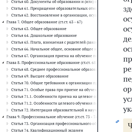
Статья 60. Документы об образовании и (или) о квалификации. Д
зд
Статья 61. Прекращение образовательных отношений
Статья 62. Восстановление в организации, осуществляющей обра
о
Глава 7. Общее образование (ст.ст. 63 - 67)
о
Статья 63. Общее образование
Статья 64. Дошкольное образование
д
Статья 65. Плата, взимаемая с родителей (законных представит
о
Статья 66. Начальное общее, основное общее и среднее общее об
Статья 67. Организация приема на обучение по основным обще
п
Глава 8. Профессиональное образование (ст.ст. 68 - 72)
р
Статья 68. Среднее профессиональное образование
Статья 69. Высшее образование
п
Статья 70. Общие требования к организации приема на обучение
о
Статья 71. Особые права при приеме на обучение по программам
у
Статья 71.1. Особенности приема на целевое обучение по образ
Статья 71.2. Особенности целевого обучения по основным проф
ук
Статья 72. Интеграция образовательной и научной (научно-иссле
Глава 9. Профессиональное обучение (ст.ст. 73 - 74)
Ч
Статья 73. Организация профессионального обучения
Статья 74. Квалификационный экзамен