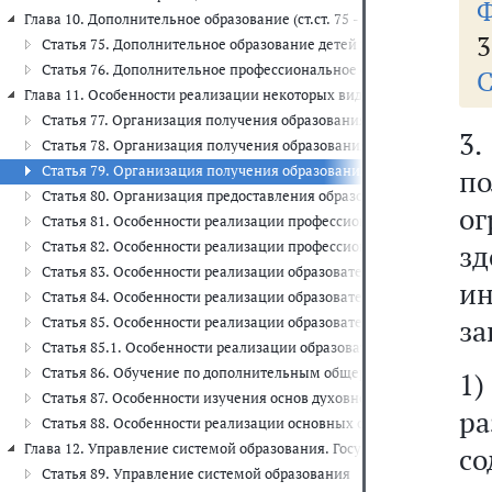
Ф
Глава 10. Дополнительное образование (ст.ст. 75 - 76)
3
Статья 75. Дополнительное образование детей и взрослых
Статья 76. Дополнительное профессиональное образование
С
Глава 11. Особенности реализации некоторых видов образовательных
Статья 77. Организация получения образования лицами, прояви
3
Статья 78. Организация получения образования иностранными гр
Статья 79. Организация получения образования обучающимися с
по
Статья 80. Организация предоставления образования лицам, ос
о
Статья 81. Особенности реализации профессиональных образоват
Статья 82. Особенности реализации профессиональных образова
з
Статья 83. Особенности реализации образовательных программ в 
ин
Статья 84. Особенности реализации образовательных программ в 
за
Статья 85. Особенности реализации образовательных программ в 
Статья 85.1. Особенности реализации образовательных программ 
Статья 86. Обучение по дополнительным общеразвивающим обра
1
Статья 87. Особенности изучения основ духовно-нравственной ку
р
Статья 88. Особенности реализации основных общеобразователь
Глава 12. Управление системой образования. Государственная регламе
со
Статья 89. Управление системой образования