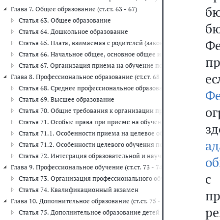
бю
Глава 7. Общее образование (ст.ст. 63 - 67)
Статья 63. Общее образование
бю
Статья 64. Дошкольное образование
Ф
Статья 65. Плата, взимаемая с родителей (законных представит
Статья 66. Начальное общее, основное общее и среднее общее об
пр
Статья 67. Организация приема на обучение по основным обще
ес
Глава 8. Профессиональное образование (ст.ст. 68 - 72)
Статья 68. Среднее профессиональное образование
Ф
Статья 69. Высшее образование
о
Статья 70. Общие требования к организации приема на обучение
Статья 71. Особые права при приеме на обучение по программам
зд
Статья 71.1. Особенности приема на целевое обучение по образ
а
Статья 71.2. Особенности целевого обучения по основным проф
Статья 72. Интеграция образовательной и научной (научно-иссле
об
Глава 9. Профессиональное обучение (ст.ст. 73 - 74)
с
Статья 73. Организация профессионального обучения
Статья 74. Квалификационный экзамен
п
Глава 10. Дополнительное образование (ст.ст. 75 - 76)
р
Статья 75. Дополнительное образование детей и взрослых