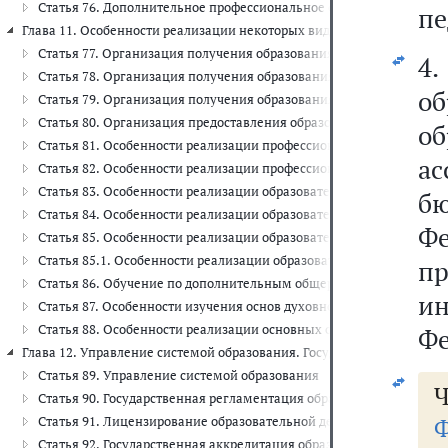
Статья 76. Дополнительное профессиональное образование
пе
Глава 11. Особенности реализации некоторых видов образовательных
Статья 77. Организация получения образования лицами, прояви
4
Статья 78. Организация получения образования иностранными гр
о
Статья 79. Организация получения образования обучающимися с
Статья 80. Организация предоставления образования лицам, ос
о
Статья 81. Особенности реализации профессиональных образоват
а
Статья 82. Особенности реализации профессиональных образова
Статья 83. Особенности реализации образовательных программ в 
б
Статья 84. Особенности реализации образовательных программ в 
Ф
Статья 85. Особенности реализации образовательных программ в 
Статья 85.1. Особенности реализации образовательных программ 
пр
Статья 86. Обучение по дополнительным общеразвивающим обра
и
Статья 87. Особенности изучения основ духовно-нравственной ку
Статья 88. Особенности реализации основных общеобразователь
Фе
Глава 12. Управление системой образования. Государственная регламе
Статья 89. Управление системой образования
Статья 90. Государственная регламентация образовательной деят
Ф
Статья 91. Лицензирование образовательной деятельности
Статья 92. Государственная аккредитация образовательной деяте