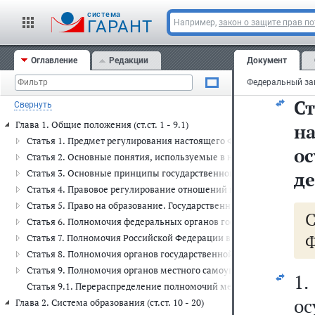
ос
cистема
и 
ГАРАНТ
Например,
закон о защите прав п
и 
Оглавление
Редакции
Документ
в 
Ст
Свернуть
Глава 1. Общие положения (ст.ст. 1 - 9.1)
н
Статья 1. Предмет регулирования настоящего Федерального закон
о
Статья 2. Основные понятия, используемые в настоящем Федера
Статья 3. Основные принципы государственной политики и право
де
Статья 4. Правовое регулирование отношений в сфере образовани
Статья 5. Право на образование. Государственные гарантии реал
Статья 6. Полномочия федеральных органов государственной влас
Ф
Статья 7. Полномочия Российской Федерации в сфере образовани
Статья 8. Полномочия органов государственной власти субъектов
Статья 9. Полномочия органов местного самоуправления муницип
1.
Статья 9.1. Перераспределение полномочий между органами мест
о
Глава 2. Система образования (ст.ст. 10 - 20)