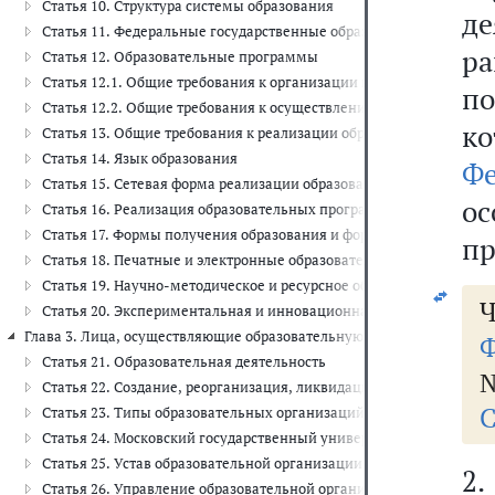
Статья 10. Структура системы образования
де
Статья 11. Федеральные государственные образовательные станд
р
Статья 12. Образовательные программы
Статья 12.1. Общие требования к организации воспитания обуча
п
Статья 12.2. Общие требования к осуществлению просветительско
к
Статья 13. Общие требования к реализации образовательных про
Статья 14. Язык образования
Ф
Статья 15. Сетевая форма реализации образовательных программ
о
Статья 16. Реализация образовательных программ с применение
Статья 17. Формы получения образования и формы обучения
пр
Статья 18. Печатные и электронные образовательные и информа
Статья 19. Научно-методическое и ресурсное обеспечение систем
Ч
Статья 20. Экспериментальная и инновационная деятельность в с
Глава 3. Лица, осуществляющие образовательную деятельность (ст.ст. 
Ф
Статья 21. Образовательная деятельность
№
Статья 22. Создание, реорганизация, ликвидация образовательны
С
Статья 23. Типы образовательных организаций
Статья 24. Московский государственный университет имени М.В.
Статья 25. Устав образовательной организации
2
Статья 26. Управление образовательной организацией