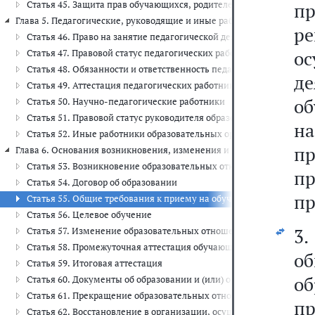
Статья 45. Защита прав обучающихся, родителей (законных пред
п
Глава 5. Педагогические, руководящие и иные работники организаций
р
Статья 46. Право на занятие педагогической деятельностью
о
Статья 47. Правовой статус педагогических работников. Права и 
Статья 48. Обязанности и ответственность педагогических работн
д
Статья 49. Аттестация педагогических работников
о
Статья 50. Научно-педагогические работники
Статья 51. Правовой статус руководителя образовательной орган
н
Статья 52. Иные работники образовательных организаций
п
Глава 6. Основания возникновения, изменения и прекращения образо
Статья 53. Возникновение образовательных отношений
пр
Статья 54. Договор об образовании
пр
Статья 55. Общие требования к приему на обучение в организац
Статья 56. Целевое обучение
3
Статья 57. Изменение образовательных отношений
Статья 58. Промежуточная аттестация обучающихся
о
Статья 59. Итоговая аттестация
об
Статья 60. Документы об образовании и (или) о квалификации. Д
Статья 61. Прекращение образовательных отношений
пр
Статья 62. Восстановление в организации, осуществляющей обра