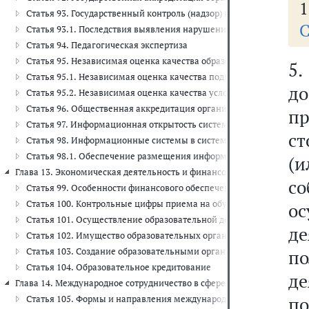
1
Статья 93. Государственный контроль (надзор) в сфере образовани
С
Статья 93.1. Последствия выявления нарушений обязательных тре
Статья 94. Педагогическая экспертиза
Статья 95. Независимая оценка качества образования
5
Статья 95.1. Независимая оценка качества подготовки обучающих
д
Статья 95.2. Независимая оценка качества условий осуществлен
Статья 96. Общественная аккредитация организаций, осуществл
пр
Статья 97. Информационная открытость системы образования. Мо
с
Статья 98. Информационные системы в системе образования
Статья 98.1. Обеспечение размещения информации о предоставл
(
Глава 13. Экономическая деятельность и финансовое обеспечение в сфе
с
Статья 99. Особенности финансового обеспечения реализации об
Статья 100. Контрольные цифры приема на обучение за счет бюд
о
Статья 101. Осуществление образовательной деятельности за счет
д
Статья 102. Имущество образовательных организаций
Статья 103. Создание образовательными организациями высшего 
п
Статья 104. Образовательное кредитование
д
Глава 14. Международное сотрудничество в сфере образования (ст.ст. 
п
Статья 105. Формы и направления международного сотрудничеств