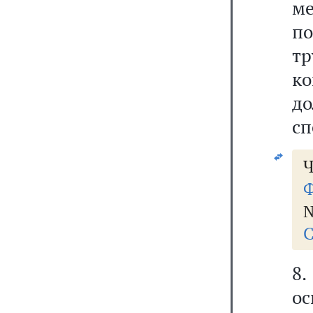
ме
по
т
к
д
сп
Ч
Ф
№
С
8
о