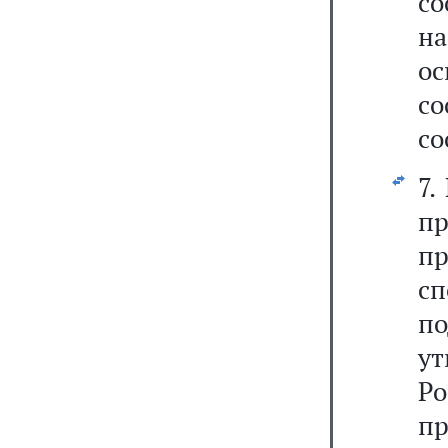
со
на
о
с
со
7.
п
п
с
п
у
Р
пр