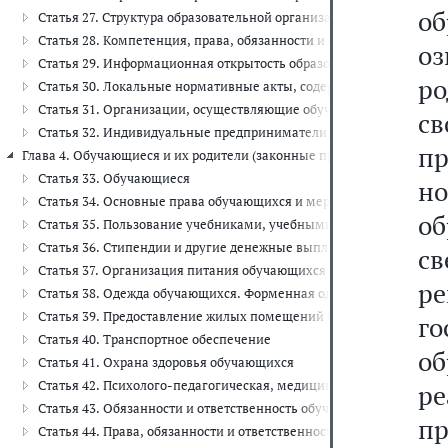
об
Статья 27. Структура образовательной организации
Статья 28. Компетенция, права, обязанности и ответственность о
оз
Статья 29. Информационная открытость образовательной органи
ро
Статья 30. Локальные нормативные акты, содержащие нормы, р
Статья 31. Организации, осуществляющие обучение
св
Статья 32. Индивидуальные предприниматели, осуществляющие о
п
Глава 4. Обучающиеся и их родители (законные представители) (ст.ст. 
Статья 33. Обучающиеся
н
Статья 34. Основные права обучающихся и меры их социальной 
о
Статья 35. Пользование учебниками, учебными пособиями, средс
Статья 36. Стипендии и другие денежные выплаты
с
Статья 37. Организация питания обучающихся
р
Статья 38. Одежда обучающихся. Форменная одежда и иное веще
Статья 39. Предоставление жилых помещений в общежитиях
г
Статья 40. Транспортное обеспечение
о
Статья 41. Охрана здоровья обучающихся
Статья 42. Психолого-педагогическая, медицинская и социальн
р
Статья 43. Обязанности и ответственность обучающихся
п
Статья 44. Права, обязанности и ответственность в сфере образ