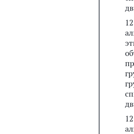
дв
1
ал
эт
о
пр
гр
гр
сп
дв
1
ал