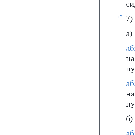
си
7)
а)
аб
на
пу
аб
на
пу
б)
аб