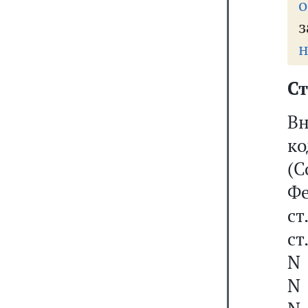
о
з
н
Ст
В
к
(С
Фе
ст
ст
N 
N 