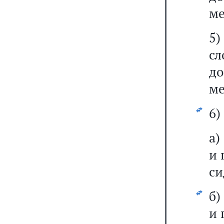
ме
5
с
д
ме
6)
а)
и 
си
б
и 