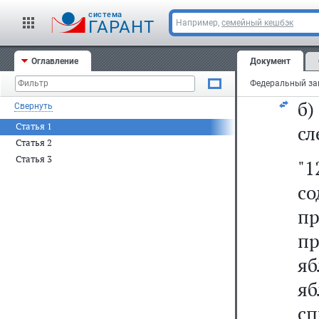
2)
cистема
ГАРАНТ
Например,
семейный кешбэк
а
Оглавление
Документ
пу
б
Свернуть
Статья 1
сл
Статья 2
Статья 3
"1
со
пр
пр
яб
яб
сп