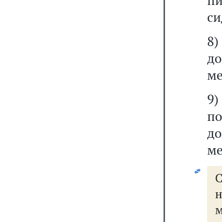
пи
си
8
д
ме
9
по
д
ме
С
н