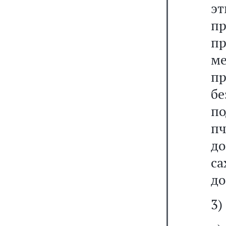
эт
пр
пр
ме
пр
б
п
пч
д
с
до
3)