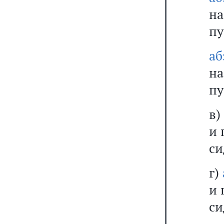
на
пу
аб
на
пу
в)
и 
си
г)
и 
си