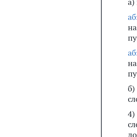
а)
аб
на
пу
аб
на
пу
б
сл
4
с
д