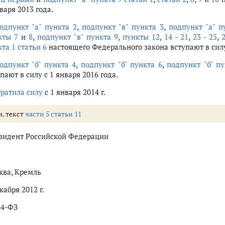
варя 2013 года.
одпункт "а" пункта 2
,
подпункт "в" пункта 3
,
подпункт "а" п
кты 7
и
8
,
подпункт "в" пункта 9
,
пункты 12
,
14 - 21
,
23 - 25
,
2
та 1 статьи 6
настоящего Федерального закона вступают в силу 
одпункт "б" пункта 4
,
подпункт "б" пункта 6
,
подпункт "б" п
пают в силу с 1 января 2016 года.
тратила силу
с 1 января 2014 г.
м. текст
части 5 статьи 11
зидент Российской Федерации
ква, Кремль
кабря 2012 г.
44-ФЗ