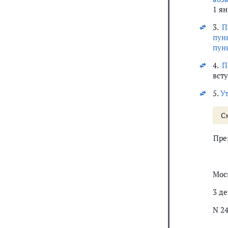
1 ян
3.
П
пун
пунк
4.
П
всту
5.
У
С
Пре
Мос
3 де
N 2