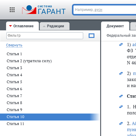
cистема
С
ГАРАНТ
Например,
аусн
Ста
Оглавление
Редакции
Документ
При
1)
а
Свернуть
ФЗ 
Статья 1
отд
Статья 2 (утратила силу)
N 46
Статья 3
2)
п
Статья 4
зак
Статья 5
и на
Статья 6
Ста
Статья 7
Статья 8
1. 
Статья 9
пол
Статья 10
2.
А
Статья 11
пун
абз