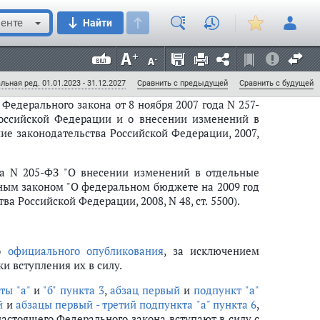
енте
Найти
льная ред. 01.01.2023 - 31.12.2027
Сравнить с предыдущей
Сравнить с будущей
Федерального закона от 8 ноября 2007 года N 257-
Российской Федерации и о внесении изменений в
ие законодательства Российской Федерации, 2007,
да N 205-ФЗ "О внесении изменений в отдельные
ным законом "О федеральном бюджете на 2009 год
а Российской Федерации, 2008, N 48, ст. 5500).
го
официального опубликования
, за исключением
и вступления их в силу.
ты "а"
и
"б" пункта 3
,
абзац первый
и
подпункт "а"
й
и
абзацы первый - третий подпункта "а" пункта 6
,
астоящего Федерального закона вступают в силу с