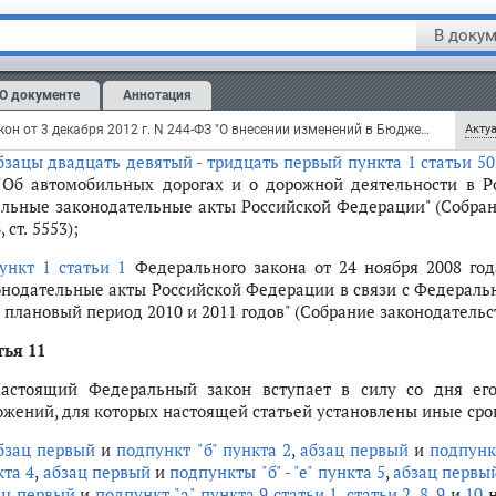
татья 10
вступает в силу
с 1 января 2013 г.
В докум
тья 10
О документе
Аннотация
знать утратившими силу:
Федеральный закон от 3 декабря 2012 г. N 244-ФЗ "О внесении изменений в Бюджетный кодекс Российской Федерации и отдельные законодательные акты Российской Федерации" (с изменениями и дополнениями)
Актуа
бзацы двадцать девятый - тридцать первый пункта 1 статьи 50
"Об автомобильных дорогах и о дорожной деятельности в 
ельные законодательные акты Российской Федерации" (Собран
, ст. 5553);
ункт 1 статьи 1
Федерального закона от 24 ноября 2008 го
онодательные акты Российской Федерации в связи с Федераль
 плановый период 2010 и 2011 годов" (Собрание законодательств
тья 11
Настоящий Федеральный закон вступает в силу со дня е
ожений, для которых настоящей статьей установлены иные срок
бзац первый
и
подпункт "б" пункта 2
,
абзац первый
и
подпунк
кта 4
,
абзац первый
и
подпункты "б" - "е" пункта 5
,
абзац первы
ац первый
и
подпункт "а" пункта 9 статьи 1
,
статьи 2
,
8
,
9
и
10
н