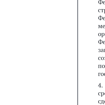
Ф
с
Ф
м
о
Фе
з
с
п
го
4.
с
с