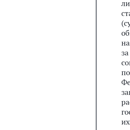
л
с
(с
об
на
за
со
п
Ф
за
р
го
их