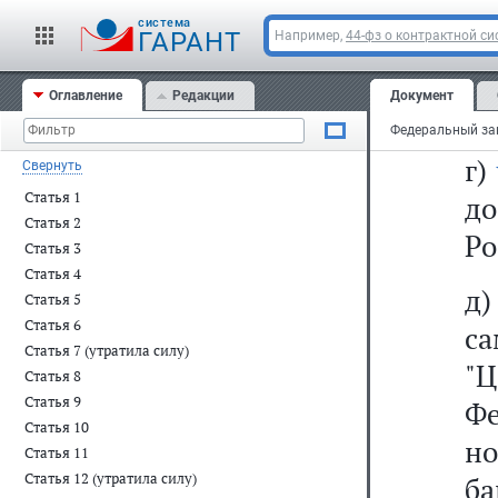
п
cистема
Ф
ГАРАНТ
Например,
44-фз о контрактной си
Ц
Оглавление
Редакции
Документ
Фе
г)
Свернуть
Статья 1
до
Статья 2
Ро
Статья 3
Статья 4
д
Статья 5
Статья 6
с
Статья 7 (утратила силу)
"
Статья 8
Статья 9
Ф
Статья 10
н
Статья 11
Статья 12 (утратила силу)
ба