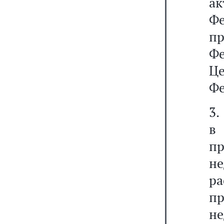
а
Ф
п
Ф
Ц
Фе
3.
в
п
н
р
пр
н