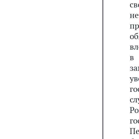
с
не
п
об
вл
в
з
ув
г
с
Р
г
П