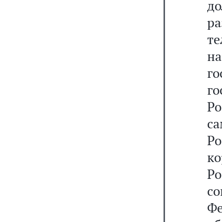
д
р
те
н
г
г
Ро
с
Ро
к
Р
с
Ф