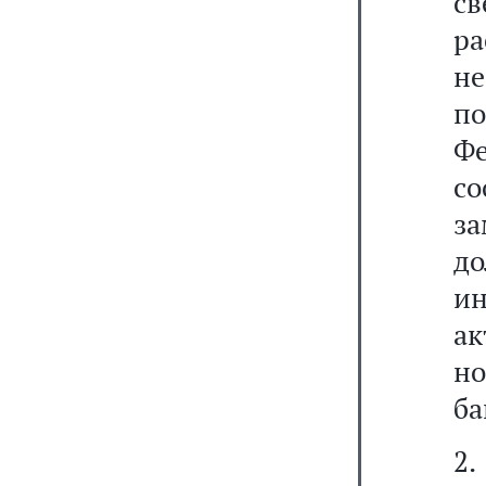
св
р
не
п
Ф
с
з
д
и
а
н
ба
2.