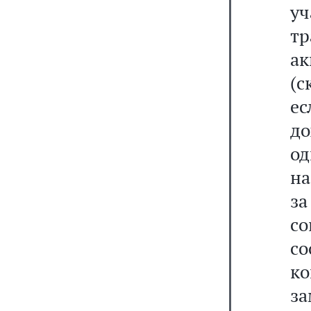
уч
тр
ак
(с
е
до
од
на
за
со
со
ко
з