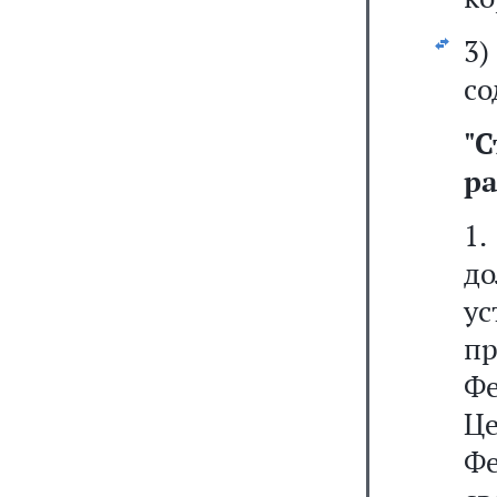
3
со
"
С
ра
1
д
у
п
Ф
Ц
Ф