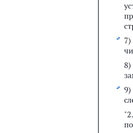
у
пр
ст
7)
чи
8)
за
9
сл
"
п