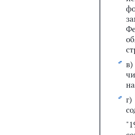
ф
з
Ф
о
ст
в
чи
на
г
со
"1
с