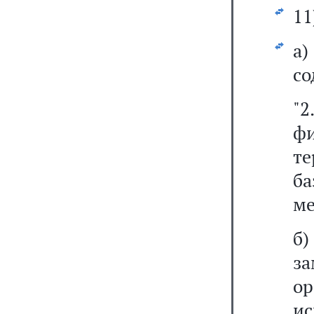
11
а
со
"
ф
т
б
ме
б
з
о
и