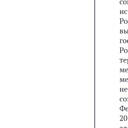
с
и
Ро
в
г
Р
т
м
м
н
со
Ф
20
з