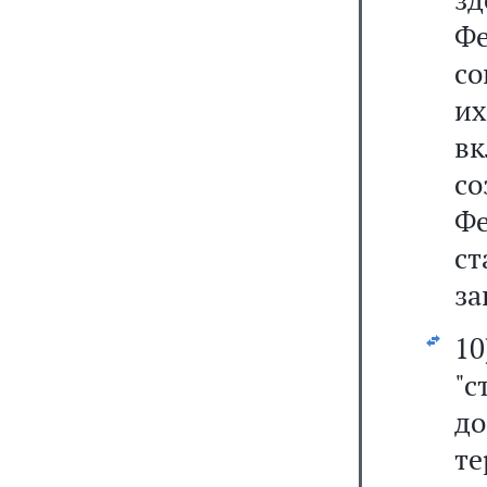
Ф
с
и
в
с
Фе
с
за
1
"с
д
те