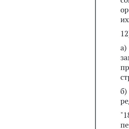
ор
их
12
а
за
пр
ст
б
ре
"
п