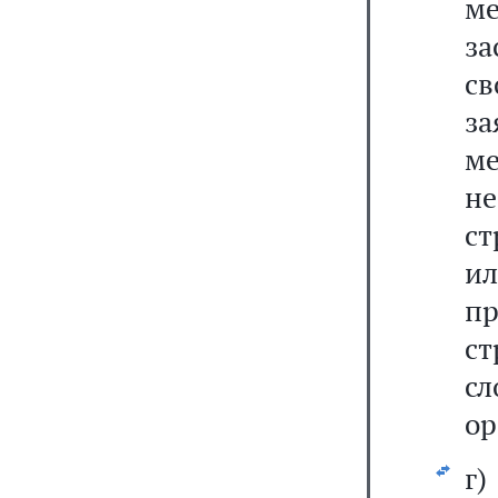
м
за
с
за
м
н
с
ил
пр
ст
с
ор
г