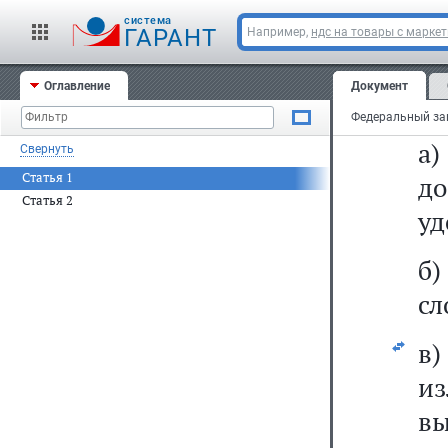
т
cистема
ГАРАНТ
Например,
ндс на товары с марке
ув
Оглавление
Документ
5)
а
Свернуть
Статья 1
до
Статья 2
уд
б)
сл
в
из
в