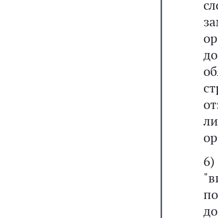
с
з
о
д
о
ст
о
л
ор
6
"
по
до