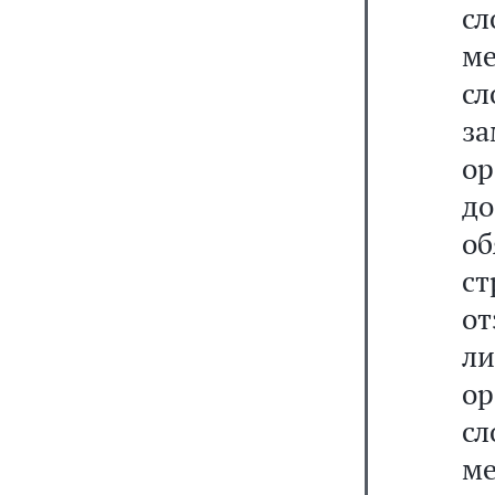
с
ме
с
з
о
д
о
ст
о
л
ор
с
ме