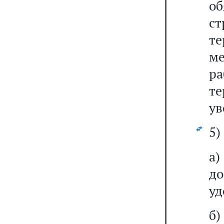
о
с
т
ме
р
т
ув
5)
а
до
уд
б)