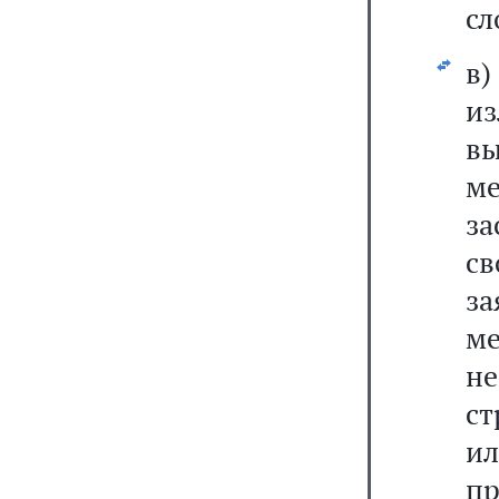
сл
в
из
в
м
за
с
за
м
н
с
ил
пр