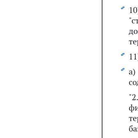
1
"с
д
те
11
а
со
"
ф
т
б