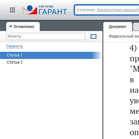
пр
cистема
д
ГАРАНТ
Например,
Энциклопедия решений
ре
Оглавление
Документ
бю
4
Свернуть
Статья 1
пр
Статья 2
"М
в
н
ув
м
з
о