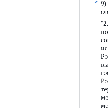
9
сл
"
п
с
и
Ро
в
г
Р
т
м
м