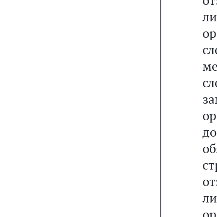
о
л
ор
с
ме
с
з
о
д
о
ст
о
л
ор