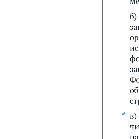
ме
б
з
о
и
ф
з
Ф
о
ст
в
чи
на