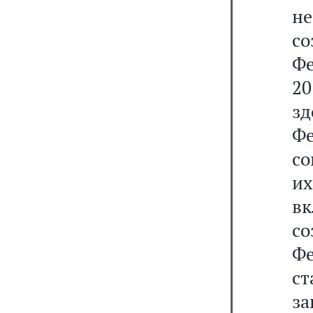
н
со
Ф
20
з
Ф
с
и
в
с
Фе
с
за