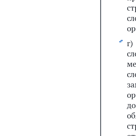
ст
с
ор
г
с
ме
с
з
о
д
о
ст