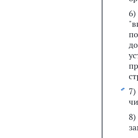
6
"
по
до
у
пр
ст
7)
чи
8)
за