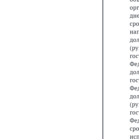
ор
дн
ср
на
до
(р
го
Фе
до
го
Фе
до
(р
го
Фе
ср
ис