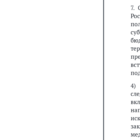
7.
Ро
по
су
бю
те
пр
вс
под
4
сл
вк
на
ис
за
ме