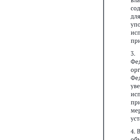
вл
со
дл
уп
ис
пр
3.
Фе
ор
Фе
ув
ис
пр
ме
ус
4.
об