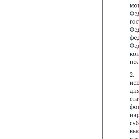
мо
Фе
го
Фе
фе
Фе
ко
по
2.
ис
дн
ст
фо
на
су
вы