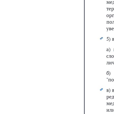
ме
те
ор
по
уве
5) 
а)
сл
лич
б)
"по
в) 
ре
ме
ил