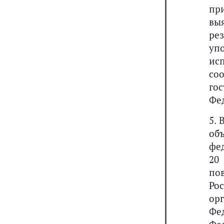
пр
вы
ре
уп
ис
со
го
Фе
5.
об
фе
20
по
Ро
ор
Фе