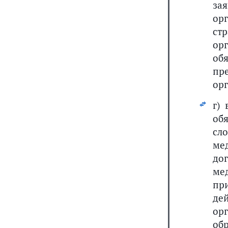
за
ор
ст
ор
об
пр
ор
г)
об
сл
ме
до
м
пр
де
ор
об