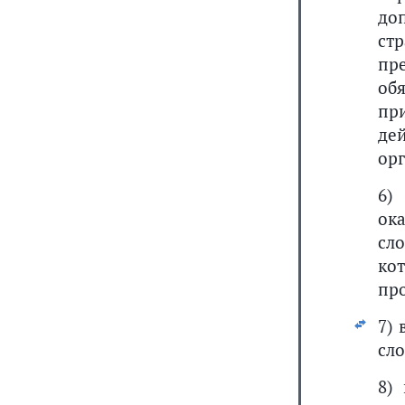
до
ст
пр
об
пр
де
орг
6
ок
сл
ко
пр
7) 
сло
8)