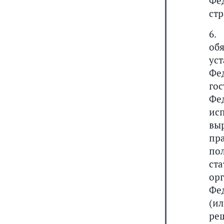
Фе
стр
6.
об
ус
Фе
го
Фе
ис
вы
пр
по
ст
ор
Фе
(и
ре