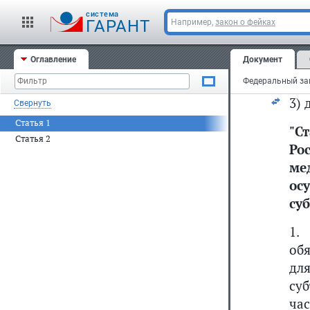
гр
cистема
ГАРАНТ
Например,
закон о фейках
2)
Ро
Оглавление
Документ
нас
3)
Свернуть
Статья 1
"
С
Статья 2
Ро
ме
ос
су
1.
об
дл
су
ча