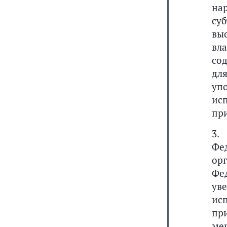
на
су
вы
вл
со
дл
уп
ис
пр
3.
Фе
ор
Фе
ув
ис
пр
ме