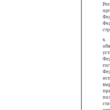
Ро
ор
Фе
Фе
стр
6.
об
ус
Фе
го
Фе
ис
вы
пр
по
ст
ор