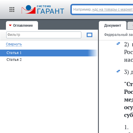
1)
cистема
Ро
ГАРАНТ
Например,
ндс на товары с марке
за
20
Оглавление
Документ
гр
2)
Свернуть
Ро
Статья 1
нас
Статья 2
3)
"
С
Ро
ме
ос
су
1.