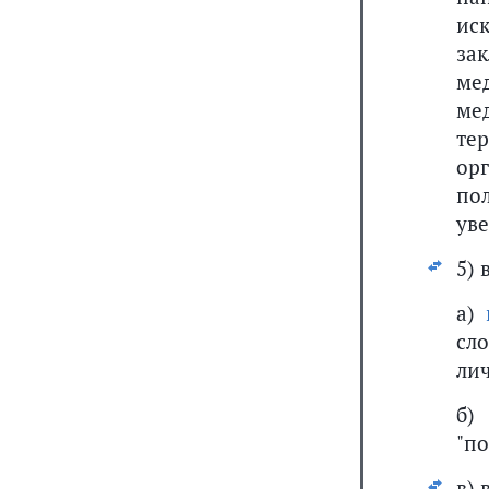
ис
за
ме
ме
те
ор
по
уве
5) 
а)
сл
лич
б)
"по
в) 