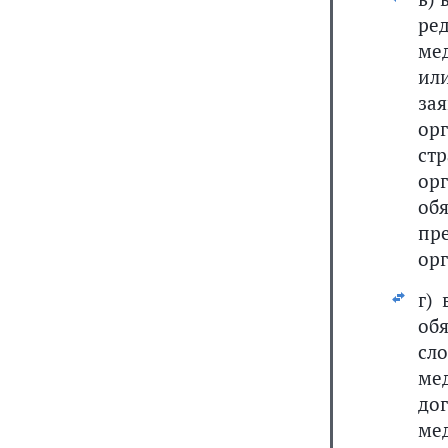
ре
ме
ил
за
ор
ст
ор
об
пр
ор
г)
об
сл
ме
до
м