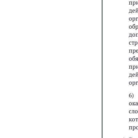
пр
де
ор
об
до
ст
пр
об
пр
де
орг
6
ок
сл
ко
пр