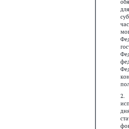
об
дл
су
ча
мо
Фе
го
Фе
фе
Фе
ко
по
2.
ис
дн
ст
фо