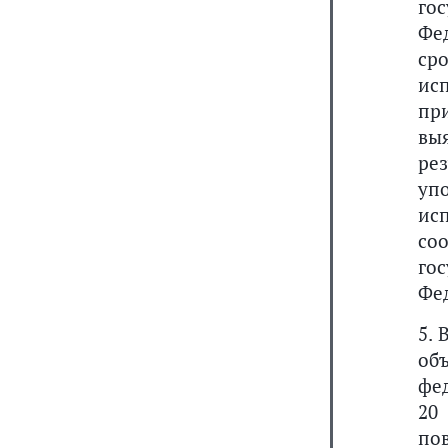
го
Фе
ср
ис
пр
вы
ре
уп
ис
со
го
Фе
5.
об
фе
20
по