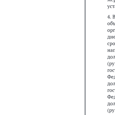
ус
4.
об
ор
дн
ср
на
до
(р
го
Фе
до
го
Фе
до
(р