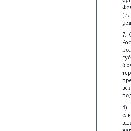
Фе
(и
ре
7.
Ро
по
су
бю
те
пр
вс
под
4
сл
вк
на