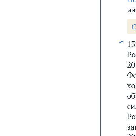
ию
С
13
Р
20
Ф
хо
об
с
Р
за