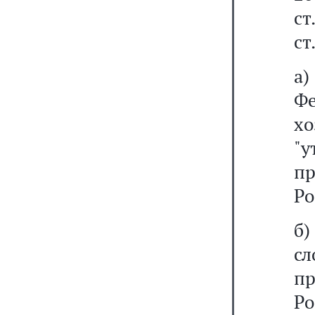
ст
ст
а
Ф
х
"
п
Ро
б
с
п
Ро