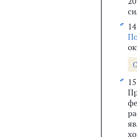
20
си
14
По
ок
С
15
П
ф
р
яв
х