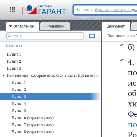
со
cистема
ГАРАНТ
Например,
бухгалтерские проводк
"о
Оглавление
Редакции
Документ
вр
б)
Свернуть
Пункт 1
4
Пункт 2
Пункт 3
п
Изменения, которые вносятся в акты Правительства Российской Фе
и
Пункт 1
Пункт 2
о
Пункт 3
х
Пункт 4
Пункт 5
Ф
Пункт 6 (утратил силу)
по
Пункт 7 (утратил силу)
Пункт 8 (утратил силу)
Ро