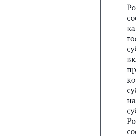
Р
с
к
г
с
в
п
к
су
н
с
Р
с