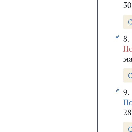
30
С
8
По
ма
С
9.
По
28
С