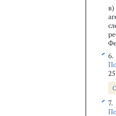
в
аг
с
р
Фе
6.
По
25
С
7
По