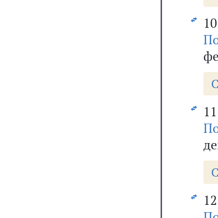
10
По
фе
С
11
По
де
С
12
По