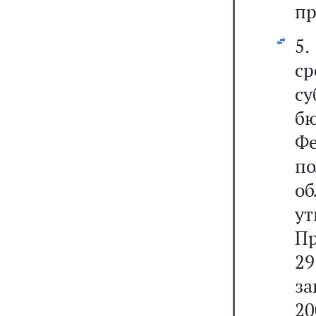
пр
5
с
с
б
Фе
п
о
у
Пр
2
за
20