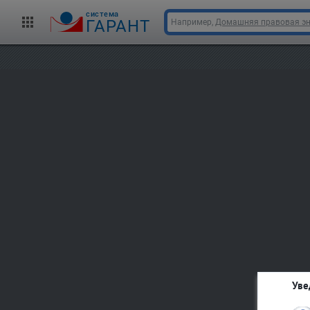
cистема
ГАРАНТ
Например,
Домашняя правовая э
Уве